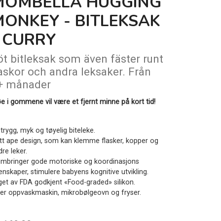
MOMBELLA HUGGING
MONKEY - BITLEKSAK
 CURRY
öt bitleksak som även fäster runt
laskor och andra leksaker. Från
+ månader
øe i gommene vil være et fjernt minne på kort tid!
trygg, myk og tøyelig biteleke.
tt ape design, som kan klemme flasker, kopper og
re leker.
embringer gode motoriske og koordinasjons
enskaper, stimulere babyens kognitive utvikling.
get av FDA godkjent «Food-graded» silikon.
ler oppvaskmaskin, mikrobølgeovn og fryser.