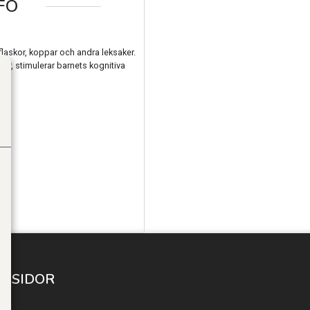
FO
laskor, koppar och andra leksaker.
er, stimulerar barnets kognitiva
A SIDOR