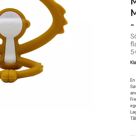
-
S
f
5
Kl
En 
Sø
and
Fr
eg
La
Tå