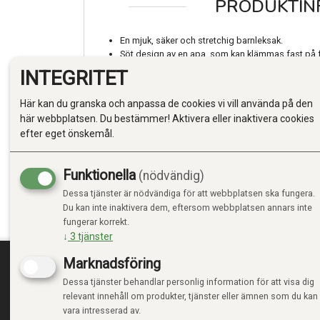
PRODUKTIN
En mjuk, säker och stretchig barnleksak.
Söt design av en apa, som kan klämmas fast på f
Utvecklar bra motorik och koordinationsegenskap
INTEGRITET
utveckling.
Tillverkad av FDA-godkänd "Food-grade" silikon.
Här kan du granska och anpassa de cookies vi vill använda på den
Tål diskmaskin, mikrovågsugn och frys.
här webbplatsen. Du bestämmer! Aktivera eller inaktivera cookies
efter eget önskemål.
Skötsel och användning:
Funktionella
Sterilisera produkten före användning.
(nödvändig)
Diskmaskin eller tvätta med milt diskmedel.
Dessa tjänster är nödvändiga för att webbplatsen ska fungera.
Kan kokas i varmt vatten för sterilisering.
Du kan inte inaktivera dem, eftersom webbplatsen annars inte
Skölj och torka noga före varje användning.
fungerar korrekt.
↓
3
tjänster
Marknadsföring
Dessa tjänster behandlar personlig information för att visa dig
TRENDTOYS.SE
MIN
relevant innehåll om produkter, tjänster eller ämnen som du kan
vara intresserad av.