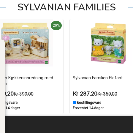
SYLVANIAN FAMILIES
20%
nian Kjøkkeninnredning med
Sylvanian Familien Elefant
skap
19,20
Kr 287,20
Kr 399,00
Kr 359,00
illingsvare
Bestillingsvare
tet 14 dager
Forventet 14 dager
Lägg i varukorgen
Lägg i varukorgen