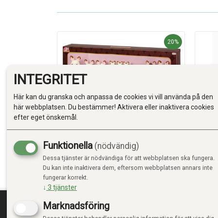
20%
20%
INTEGRITET
Här kan du granska och anpassa de cookies vi vill använda på den
här webbplatsen. Du bestämmer! Aktivera eller inaktivera cookies
efter eget önskemål.
rødt tak -
Sylvanian Sjokoladekanin-familiens
Sylva
tet...
bursdagssett
kjøle
Funktionella
(nödvändig)
Kr 1 199,20
Kr 3
9,00
Kr 1 499,00
Dessa tjänster är nödvändiga för att webbplatsen ska fungera.
Du kan inte inaktivera dem, eftersom webbplatsen annars inte
Bestillingsvare
Best
Forventet 14 dager
Forven
fungerar korrekt.
↓
3
tjänster
Marknadsföring
rgen
Lägg i varukorgen