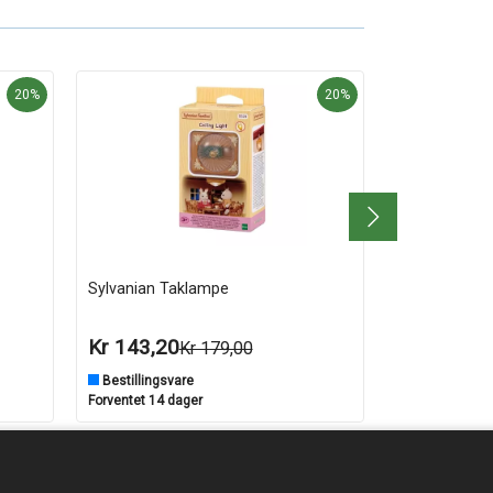
20%
20%
Sylvanian Taklampe
Sylvanian La
Hemmelig lek
Kr 143,20
Kr 1 039,
Kr 179,00
Bestillingsvare
Bestillingsva
Forventet 14 dager
Forventet 14 d
Lägg i varukorgen
Läg