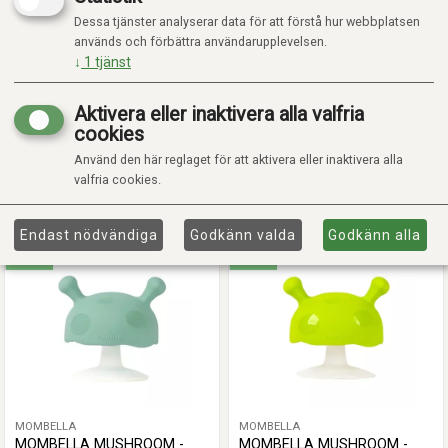
Dessa tjänster analyserar data för att förstå hur webbplatsen
används och förbättra användarupplevelsen.
↓
1
tjänst
MOMBELLA
MOMBELLA
MOMBELLA MUSHROOM -
MOMBELLA MUSHROOM -
Aktivera eller inaktivera alla valfria
LJUS BRUN
CURRY
cookies
Kr 159,00
Kr 159,00
Använd den här reglaget för att aktivera eller inaktivera alla
På lager
På lager
valfria cookies.
Lägg i varukorgen
Lägg i varukorgen
Endast nödvändiga
Godkänn valda
Godkänn alla
Fokus
Fokus
MOMBELLA
MOMBELLA
MOMBELLA MUSHROOM -
MOMBELLA MUSHROOM -