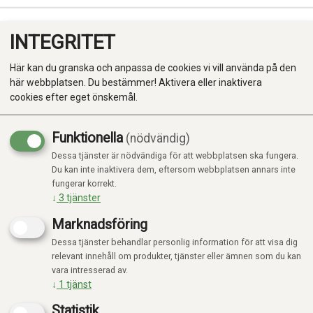
INTEGRITET
0
Här kan du granska och anpassa de cookies vi vill använda på den
här webbplatsen. Du bestämmer! Aktivera eller inaktivera
cookies efter eget önskemål.
Funktionella
(nödvändig)
Dessa tjänster är nödvändiga för att webbplatsen ska fungera.
Produkter
Du kan inte inaktivera dem, eftersom webbplatsen annars inte
Visar 64 produkter
fungerar korrekt.
Kategorier
↓
3
tjänster
Marknadsföring
Dessa tjänster behandlar personlig information för att visa dig
relevant innehåll om produkter, tjänster eller ämnen som du kan
Fokus
Fokus
vara intresserad av.
↓
1
tjänst
Statistik