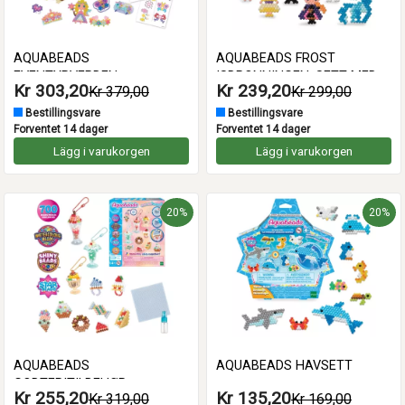
AQUABEADS
AQUABEADS FROST
EVENTYRVERDEN
ISDRONNINGEN, SETT MED 2
Kr 303,20
Kr 239,20
Kr 379,00
Kr 299,00
FIGURER
Bestillingsvare
Bestillingsvare
Forventet 14 dager
Forventet 14 dager
Lägg i varukorgen
Lägg i varukorgen
20%
20%
AQUABEADS
AQUABEADS HAVSETT
GODTERITILBEHØR
Kr 255,20
Kr 135,20
Kr 319,00
Kr 169,00
KREATIVT SETT