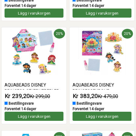
Bestillingsvare
Bestillingsvare
Forventet 14 dager
Forventet 14 dager
Lägg i varukorgen
Lägg i varukorgen
20%
20%
AQUABEADS DISNEY
AQUABEADS DISNEY
PRINCESS STJERNEPERLER
PRINSESSEKRONE
Kr 239,20
Kr 383,20
Kr 299,00
Kr 479,00
SET
Bestillingsvare
Bestillingsvare
Forventet 14 dager
Forventet 14 dager
Lägg i varukorgen
Lägg i varukorgen