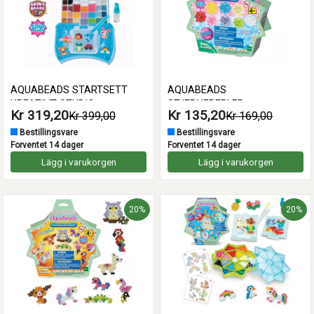
AQUABEADS STARTSETT
AQUABEADS
KREATIVT STUDIO
STJERNEPERLER
Kr 319,20
Kr 135,20
Kr 399,00
Kr 169,00
Bestillingsvare
Bestillingsvare
Forventet 14 dager
Forventet 14 dager
Lägg i varukorgen
Lägg i varukorgen
20%
20%