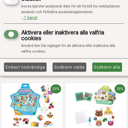
Dessa tjänster analyserar data för att förstå hur webbplatsen
används och förbättra användarupplevelsen.
↓
1
tjänst
Aktivera eller inaktivera alla valfria
cookies
AQUABEADS 3D DYRESÆT
AQUABEADS 4 I 1 KREATIVT
PERLE-UNIVERS
Använd den här reglaget för att aktivera eller inaktivera alla
Kr 135,20
Kr 375,20
Kr 169,00
Kr 469,00
valfria cookies.
Bestillingsvare
Bestillingsvare
Forventet 14 dager
Forventet 14 dager
Endast nödvändiga
Godkänn valda
Godkänn alla
Lägg i varukorgen
Lägg i varukorgen
20%
20%