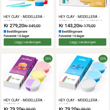
HEY CLAY - MODELLERA -
HEY CLAY - MODELLERA -
OCEAN - 15 - CANS
OCEAN - SHARK, OCTOPUS,
Kr 279,20
Kr 143,20
Kr 349,00
Kr 179,00
STINGRAY
Bestillingsvare
Bestillingsvare
Forventet 14 dager
Forventet 14 dager
Lägg i varukorgen
Lägg i varukorgen
20%
20%
HEY CLAY - MODELLERA -
HEY CLAY - MODELLERA -
OCTOPUS
SHARK
Kr 79,20
Kr 79,20
Kr 99,00
Kr 99,00