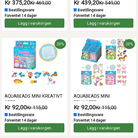
Kr 375,20
Kr 439,20
Kr 469,00
Kr 549,00
PERLER I KOFFERT
Bestillingsvare
Bestillingsvare
Forventet 14 dager
Forventet 14 dager
Lägg i varukorgen
Lägg i varukorgen
20%
20%
AQUABEADS MINI KREATIVT
AQUABEADS MINI
SETT
TEMASETT
Kr 92,00
Kr 92,00
Kr 115,00
Kr 115,00
Bestillingsvare
Bestillingsvare
Forventet 14 dager
Forventet 14 dager
Lägg i varukorgen
Lägg i varukorgen