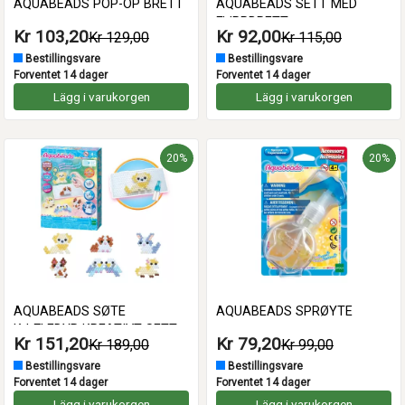
AQUABEADS POP-OP BRETT
AQUABEADS SETT MED
FLIPPBRETT
Kr 103,20
Kr 92,00
Kr 129,00
Kr 115,00
Bestillingsvare
Bestillingsvare
Forventet 14 dager
Forventet 14 dager
Lägg i varukorgen
Lägg i varukorgen
20%
20%
AQUABEADS SØTE
AQUABEADS SPRØYTE
KJÆLEDYR KREATIVT SETT
Kr 151,20
Kr 79,20
Kr 189,00
Kr 99,00
Bestillingsvare
Bestillingsvare
Forventet 14 dager
Forventet 14 dager
Lägg i varukorgen
Lägg i varukorgen