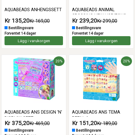
AQUABEADS ANHENGSSETT
AQUABEADS ANIMAL
CROSSING NEW HORIZONS
Kr 135,20
Kr 239,20
Kr 169,00
Kr 299,00
FIGURSETT
Bestillingsvare
Bestillingsvare
Forventet 14 dager
Forventet 14 dager
Lägg i varukorgen
Lägg i varukorgen
20%
20%
AQUABEADS ANS DESIGN 'N'
AQUABEADS ANS TEMA
DISPLAY-SETT
REFILL A
Kr 375,20
Kr 151,20
Kr 469,00
Kr 189,00
Bestillingsvare
Bestillingsvare