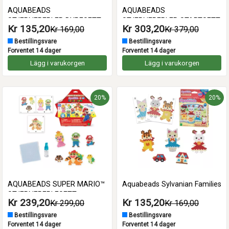
AQUABEADS
AQUABEADS
STJERNEPERLER DYRESETT
STJERNEPERLER STARTSETT
Kr 135,20
Kr 303,20
Kr 169,00
Kr 379,00
Bestillingsvare
Bestillingsvare
Forventet 14 dager
Forventet 14 dager
Lägg i varukorgen
Lägg i varukorgen
20%
20%
AQUABEADS SUPER MARIO™
Aquabeads Sylvanian Families
STJERNEPERLESETT
Kr 239,20
Kr 135,20
Kr 299,00
Kr 169,00
Bestillingsvare
Bestillingsvare
Forventet 14 dager
Forventet 14 dager