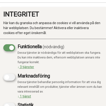
INTEGRITET
0
Här kan du granska och anpassa de cookies vi vill använda på den
här webbplatsen. Du bestämmer! Aktivera eller inaktivera
cookies efter eget önskemål.
Funktionella
(nödvändig)
PYSSEL
Dessa tjänster är nödvändiga för att webbplatsen ska fungera.
Produkter
Du kan inte inaktivera dem, eftersom webbplatsen annars inte
fungerar korrekt.
Kategorier
↓
3
tjänster
Visar 96 produkter
Marknadsföring
Dessa tjänster behandlar personlig information för att visa dig
relevant innehåll om produkter, tjänster eller ämnen som du kan
vara intresserad av.
↓
1
tjänst
20%
20%
Statistik