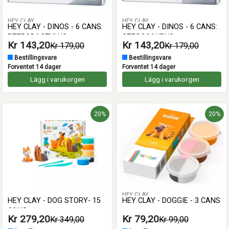
HEY CLAY
HEY CLAY
HEY CLAY - DINOS - 6 CANS:
HEY CLAY - DINOS - 6 CANS:
PTERODACTYLUS,
STEGOSAURUS,
Kr 143,20
Kr 143,20
Kr 179,00
Kr 179,00
TRICERATOPS,
PACHYCEPHALOSAURUS,
TYRANNOSAURUS
BRACHIOSAURUS
Bestillingsvare
Bestillingsvare
Forventet 14 dager
Forventet 14 dager
Lägg i varukorgen
Lägg i varukorgen
20%
20%
HEY CLAY
HEY CLAY - DOG STORY- 15
HEY CLAY - DOGGIE - 3 CANS
CANS
Kr 279,20
Kr 79,20
Kr 349,00
Kr 99,00