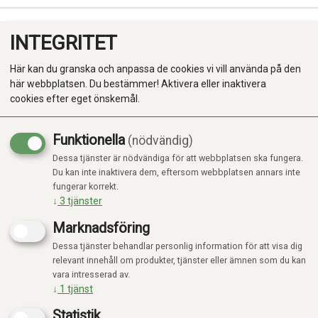
INTEGRITET
0
Här kan du granska och anpassa de cookies vi vill använda på den
här webbplatsen. Du bestämmer! Aktivera eller inaktivera
cookies efter eget önskemål.
Funktionella
(nödvändig)
Dessa tjänster är nödvändiga för att webbplatsen ska fungera.
Produkter
Du kan inte inaktivera dem, eftersom webbplatsen annars inte
Inga produkter hittades
fungerar korrekt.
Kategorier
↓
3
tjänster
Marknadsföring
Dessa tjänster behandlar personlig information för att visa dig
relevant innehåll om produkter, tjänster eller ämnen som du kan
vara intresserad av.
↓
1
tjänst
Statistik