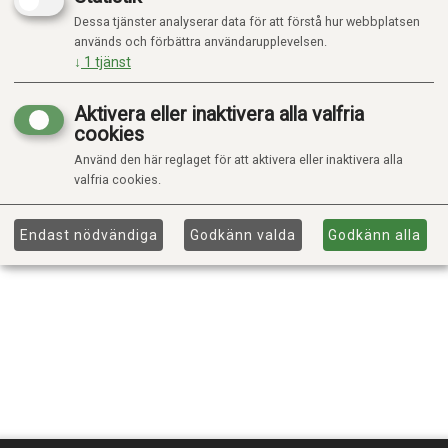
Dessa tjänster analyserar data för att förstå hur webbplatsen
används och förbättra användarupplevelsen.
↓
1
tjänst
HJÄLM MED LYSE
Aktivera eller inaktivera alla valfria
Kr 583,20
cookies
Kr 729,00
Använd den här reglaget för att aktivera eller inaktivera alla
Bestillingsvare
Forventet 14 dager
valfria cookies.
Lägg i varukorgen
Endast nödvändiga
Godkänn valda
Godkänn alla