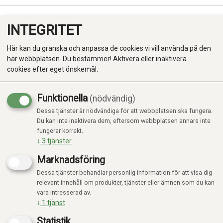
INTEGRITET
0
Här kan du granska och anpassa de cookies vi vill använda på den
här webbplatsen. Du bestämmer! Aktivera eller inaktivera
cookies efter eget önskemål.
Funktionella
(nödvändig)
Dessa tjänster är nödvändiga för att webbplatsen ska fungera.
Produkter
Du kan inte inaktivera dem, eftersom webbplatsen annars inte
Visar 1 produkter
fungerar korrekt.
Kategorier
↓
3
tjänster
Marknadsföring
Dessa tjänster behandlar personlig information för att visa dig
relevant innehåll om produkter, tjänster eller ämnen som du kan
20%
vara intresserad av.
↓
1
tjänst
Statistik