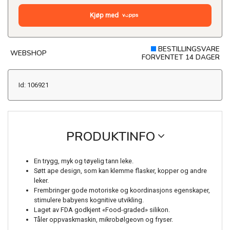
Kjøp med
BESTILLINGSVARE
WEBSHOP
FORVENTET 14 DAGER
Id: 106921
PRODUKTINFO
En trygg, myk og tøyelig tann leke.
Søtt ape design, som kan klemme flasker, kopper og andre
leker.
Frembringer gode motoriske og koordinasjons egenskaper,
stimulere babyens kognitive utvikling.
Laget av FDA godkjent «Food-graded» silikon.
Tåler oppvaskmaskin, mikrobølgeovn og fryser.