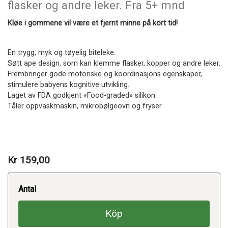
flasker og andre leker. Fra 5+ mnd
Kløe i gommene vil være et fjernt minne på kort tid!
En trygg, myk og tøyelig biteleke.
Søtt ape design, som kan klemme flasker, kopper og andre leker.
Frembringer gode motoriske og koordinasjons egenskaper,
stimulere babyens kognitive utvikling.
Laget av FDA godkjent «Food-graded» silikon.
Tåler oppvaskmaskin, mikrobølgeovn og fryser.
Kr 159,00
Antal
Köp