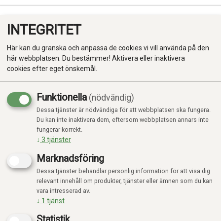
INTEGRITET
0
Här kan du granska och anpassa de cookies vi vill använda på den
här webbplatsen. Du bestämmer! Aktivera eller inaktivera
cookies efter eget önskemål.
Funktionella
(nödvändig)
Kampanj
-20%
Dessa tjänster är nödvändiga för att webbplatsen ska fungera.
Produkter
Du kan inte inaktivera dem, eftersom webbplatsen annars inte
fungerar korrekt.
Kategorier
↓
3
tjänster
Marknadsföring
Dessa tjänster behandlar personlig information för att visa dig
relevant innehåll om produkter, tjänster eller ämnen som du kan
vara intresserad av.
↓
1
tjänst
Statistik