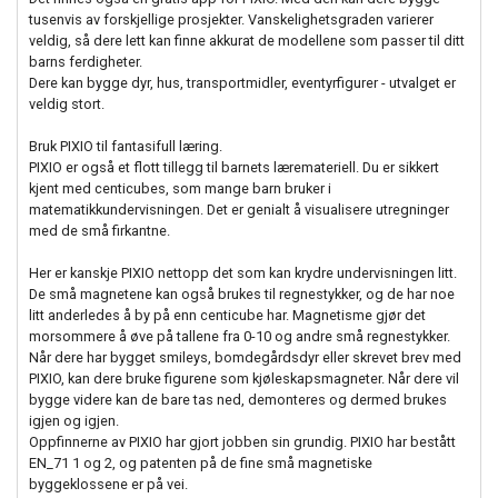
tusenvis av forskjellige prosjekter. Vanskelighetsgraden varierer
veldig, så dere lett kan finne akkurat de modellene som passer til ditt
barns ferdigheter.
Dere kan bygge dyr, hus, transportmidler, eventyrfigurer - utvalget er
veldig stort.
Bruk PIXIO til fantasifull læring.
PIXIO er også et flott tillegg til barnets læremateriell. Du er sikkert
kjent med centicubes, som mange barn bruker i
matematikkundervisningen. Det er genialt å visualisere utregninger
med de små firkantne.
Her er kanskje PIXIO nettopp det som kan krydre undervisningen litt.
De små magnetene kan også brukes til regnestykker, og de har noe
litt anderledes å by på enn centicube har. Magnetisme gjør det
morsommere å øve på tallene fra 0-10 og andre små regnestykker.
Når dere har bygget smileys, bomdegårdsdyr eller skrevet brev med
PIXIO, kan dere bruke figurene som kjøleskapsmagneter. Når dere vil
bygge videre kan de bare tas ned, demonteres og dermed brukes
igjen og igjen.
Oppfinnerne av PIXIO har gjort jobben sin grundig. PIXIO har bestått
EN_71 1 og 2, og patenten på de fine små magnetiske
byggeklossene er på vei.