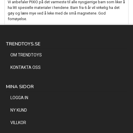
Vi anbefaler PIXIO på det varmeste til alle nysgjerrige barn som liker å
ha litt spesielle materialer i hendene. Barn fra 6 år vil virkelig ha det
gøy og lære mye ved å leke med de små magnetene. God
fornøyelse.
TRENDTOYS.SE
OM TRENDTOYS
KONTAKTA OSS
MINA SIDOR
LOGGA IN
NY KUND
VILLKOR