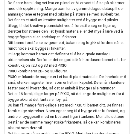
De fleste barn i dag vet hva en piksel er. Vi er vant til å se på skjermer
med ulik oppløsning. Mange barn ler av gammeldagse dataspill der
animasjonene er tegnet med piksler på størrelse med sukkerbiter.
Det finnes et utall av kreative muligheter ved å bygge med piksler. I
tillegg til det kreative potensialet ved å forestille seg en figur og
deretter konstruere den i et fysisk materiale, er det mye å lære ved å
bygge figuren eller landskapet i firkanter.
Ditt barns forståelse av geometri, balanse og logikk utfordres når et
rundt hode skal bygges i firkanter.
I tillegg kommer barnet ditt definitivt til å ha digitale innslag i
utdannelsen sin. Derfor er det en god idé å introdusere barnet ditt for
konstruksjon i 2D og 3D med PIXIO.
PIXIO kombinerer 2D- og 3D-figurer.
PIXIO er firkantede magneter i et hardt plastmateriale. De inneholder 6
små, sterke magneter hver, som er helt innkapslet. De små firkantene
fester seg til hverandre, så det er enkelt å bygge i alle retninger.
Det er 16 forskjellige farger på PIXIO, så det er gode muligheter for å
bygge akkurat det fantasien byr på.
Du kan få mange forskjellige sett med PIXIO til barnet ditt. De finnes i
forskjellige størrelser. Noen egner seg til å bygge etter fri fantasi, og
andre er byggesett med en bestemt figur i tankene. Men alle settene
består av de samme magnetiske firkantene, så de kan kombineres
akkurat som dere vil.
Det finnes også en gratis app for PIXIO. Med den kan dere bygge