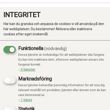
INTEGRITET
0
Här kan du granska och anpassa de cookies vi vill använda på den
här webbplatsen. Du bestämmer! Aktivera eller inaktivera
cookies efter eget önskemål.
Funktionella
(nödvändig)
Kampanj
-20%
Dessa tjänster är nödvändiga för att webbplatsen ska fungera.
Produkter
Du kan inte inaktivera dem, eftersom webbplatsen annars inte
fungerar korrekt.
Kategorier
↓
3
tjänster
Marknadsföring
Dessa tjänster behandlar personlig information för att visa dig
relevant innehåll om produkter, tjänster eller ämnen som du kan
vara intresserad av.
↓
1
tjänst
Statistik