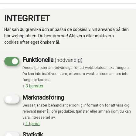
INTEGRITET
0
Här kan du granska och anpassa de cookies vi vill använda på den
här webbplatsen. Du bestämmer! Aktivera eller inaktivera
cookies efter eget önskemål.
Funktionella
(nödvändig)
Kampanj
-20%
Dessa tjänster är nödvändiga för att webbplatsen ska fungera.
Produkter
Du kan inte inaktivera dem, eftersom webbplatsen annars inte
fungerar korrekt.
Kategorier
↓
3
tjänster
Marknadsföring
Dessa tjänster behandlar personlig information för att visa dig
relevant innehåll om produkter, tjänster eller ämnen som du kan
vara intresserad av.
↓
1
tjänst
Statistik