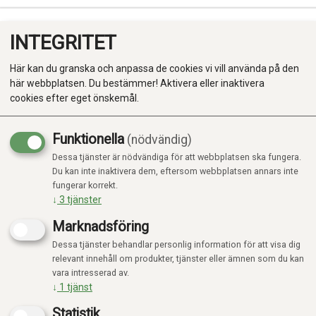
INTEGRITET
0
Här kan du granska och anpassa de cookies vi vill använda på den
här webbplatsen. Du bestämmer! Aktivera eller inaktivera
cookies efter eget önskemål.
Funktionella
(nödvändig)
Kampanj
-20%
Dessa tjänster är nödvändiga för att webbplatsen ska fungera.
Produkter
Du kan inte inaktivera dem, eftersom webbplatsen annars inte
fungerar korrekt.
Kategorier
↓
3
tjänster
Marknadsföring
Dessa tjänster behandlar personlig information för att visa dig
relevant innehåll om produkter, tjänster eller ämnen som du kan
vara intresserad av.
↓
1
tjänst
Statistik