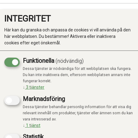
INTEGRITET
0
Här kan du granska och anpassa de cookies vi vill använda på den
här webbplatsen. Du bestämmer! Aktivera eller inaktivera
cookies efter eget önskemål.
Funktionella
(nödvändig)
Kampanj
-20%
Dessa tjänster är nödvändiga för att webbplatsen ska fungera.
Produkter
Du kan inte inaktivera dem, eftersom webbplatsen annars inte
fungerar korrekt.
Kategorier
↓
3
tjänster
Marknadsföring
Dessa tjänster behandlar personlig information för att visa dig
relevant innehåll om produkter, tjänster eller ämnen som du kan
vara intresserad av.
↓
1
tjänst
Statistik