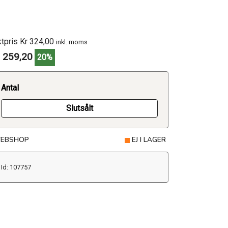
ktpris Kr 324,00
inkl. moms
 259,20
20%
Antal
Slutsålt
EBSHOP
EJ I LAGER
Id: 107757