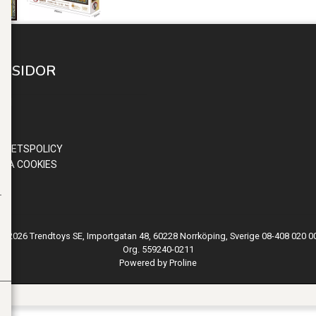
A SIDOR
 IN
ND
OR
RITETSPOLICY
RA COOKIES
© 2026 Trendtoys SE, Importgatan 48, 60228 Norrköping, Sverige 08-408 020 0
Org. 559240-0211
Powered by Proline