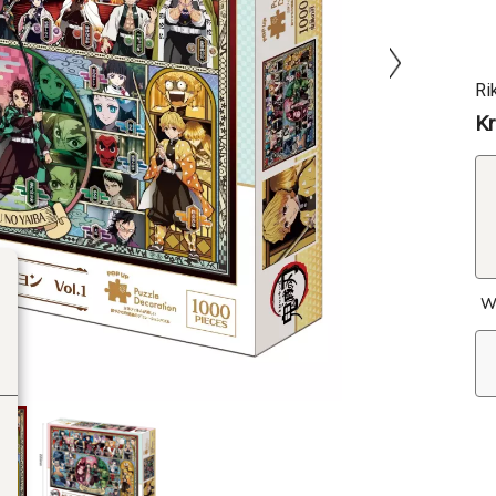
Ri
Kr
W