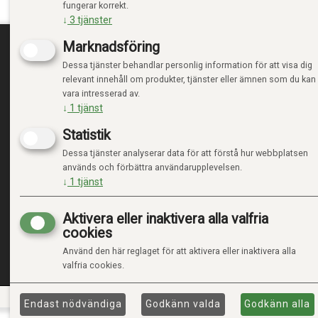
fungerar korrekt.
↓
3
tjänster
Marknadsföring
Dessa tjänster behandlar personlig information för att visa dig
TRENDTOYS.SE
MIN
relevant innehåll om produkter, tjänster eller ämnen som du kan
vara intresserad av.
OM TRENDTOYS
LOGGA
↓
1
tjänst
KONTAKTA OSS
NY KU
Statistik
VILLK
INTEG
Dessa tjänster analyserar data för att förstå hur webbplatsen
HANTE
används och förbättra användarupplevelsen.
↓
1
tjänst
Aktivera eller inaktivera alla valfria
cookies
Använd den här reglaget för att aktivera eller inaktivera alla
valfria cookies.
Endast nödvändiga
Godkänn valda
Godkänn alla