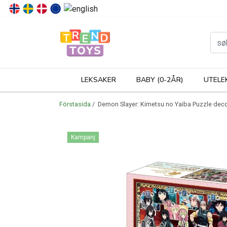
P
LEKSAKER
BABY (0-2ÅR)
UTELE
Förstasida
/ Demon Slayer: Kimetsu no Yaiba Puzzle deco
Kampanj