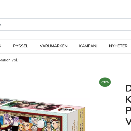
rodukter
Kateg
K
PYSSEL
VARUMÄRKEN
KAMPANJ
NYHETER
ration Vol.1
-20%
V