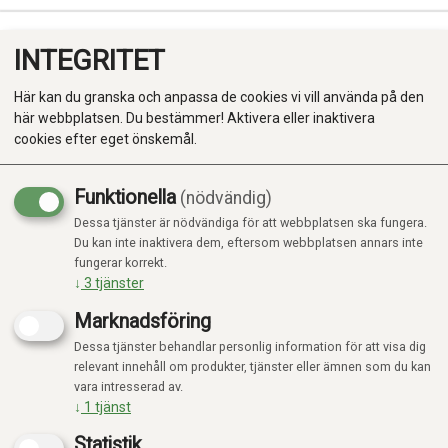
INTEGRITET
0
Här kan du granska och anpassa de cookies vi vill använda på den
här webbplatsen. Du bestämmer! Aktivera eller inaktivera
cookies efter eget önskemål.
Funktionella
(nödvändig)
Kampanj
-20%
Dessa tjänster är nödvändiga för att webbplatsen ska fungera.
Produkter
Du kan inte inaktivera dem, eftersom webbplatsen annars inte
fungerar korrekt.
Kategorier
↓
3
tjänster
Marknadsföring
Dessa tjänster behandlar personlig information för att visa dig
relevant innehåll om produkter, tjänster eller ämnen som du kan
vara intresserad av.
↓
1
tjänst
Statistik