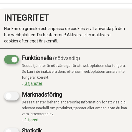
INTEGRITET
0
Här kan du granska och anpassa de cookies vi vill använda på den
här webbplatsen. Du bestämmer! Aktivera eller inaktivera
cookies efter eget önskemål.
Funktionella
(nödvändig)
Kampanj
-20%
Dessa tjänster är nödvändiga för att webbplatsen ska fungera.
Produkter
Du kan inte inaktivera dem, eftersom webbplatsen annars inte
fungerar korrekt.
Kategorier
↓
3
tjänster
Marknadsföring
Dessa tjänster behandlar personlig information för att visa dig
relevant innehåll om produkter, tjänster eller ämnen som du kan
vara intresserad av.
↓
1
tjänst
Statistik