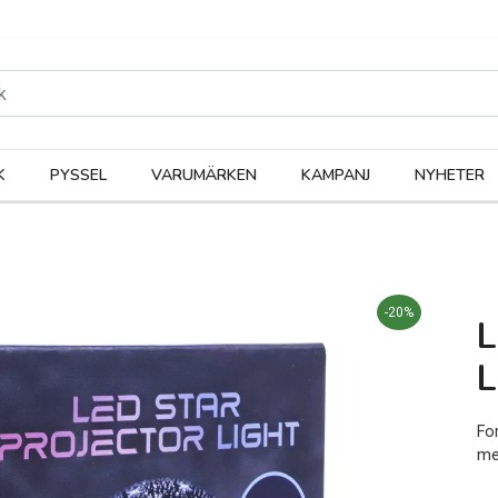
rodukter
Kateg
K
PYSSEL
VARUMÄRKEN
KAMPANJ
NYHETER
-20%
L
Fo
me