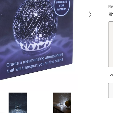
Ri
Kr
W