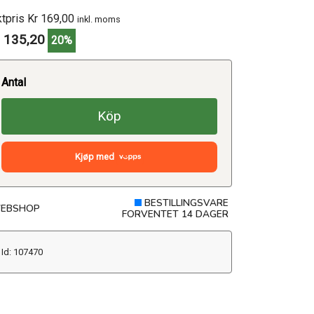
ktpris Kr 169,00
inkl. moms
 135,20
20%
Antal
Köp
Kjøp med
BESTILLINGSVARE
EBSHOP
FORVENTET 14 DAGER
Id: 107470