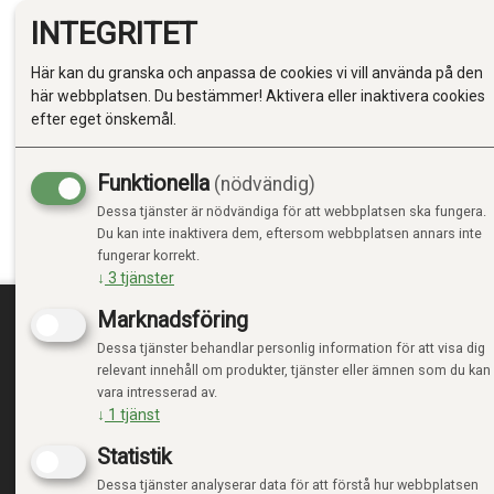
INTEGRITET
Här kan du granska och anpassa de cookies vi vill använda på den
Produktinfo
Till toppen
här webbplatsen. Du bestämmer! Aktivera eller inaktivera cookies
efter eget önskemål.
PRODUKTIN
Funktionella
(nödvändig)
Dessa tjänster är nödvändiga för att webbplatsen ska fungera.
Sfærisk lys med flat base,
Du kan inte inaktivera dem, eftersom webbplatsen annars inte
Projekter stjernemønster,
fungerar korrekt.
2x AAA-batterier (ikke inkludert)
↓
3
tjänster
Marknadsföring
Dessa tjänster behandlar personlig information för att visa dig
TRENDTOYS.SE
MIN
relevant innehåll om produkter, tjänster eller ämnen som du kan
vara intresserad av.
OM TRENDTOYS
LOGGA
↓
1
tjänst
KONTAKTA OSS
NY KU
Statistik
VILLK
INTEG
Dessa tjänster analyserar data för att förstå hur webbplatsen