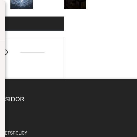
FO
A SIDOR
 IN
ND
OR
RITETSPOLICY