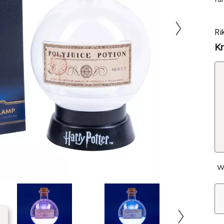
Ri
Kr
W