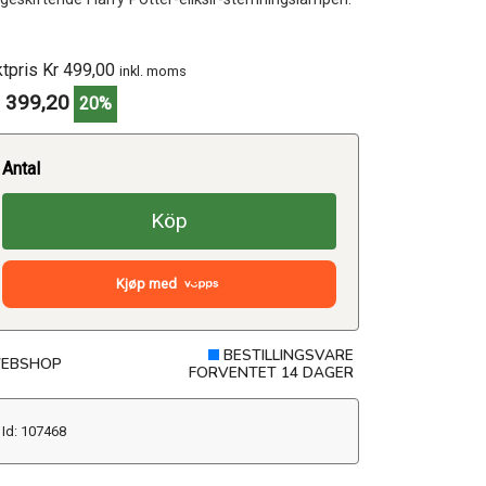
ktpris Kr 499,00
inkl. moms
 399,20
20%
Antal
Köp
Kjøp med
BESTILLINGSVARE
EBSHOP
FORVENTET 14 DAGER
Id: 107468