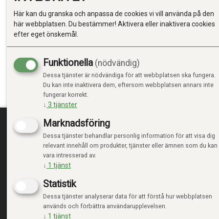
Här kan du granska och anpassa de cookies vi vill använda på den
här webbplatsen. Du bestämmer! Aktivera eller inaktivera cookies
efter eget önskemål.
Produktinfo
Till toppen
Funktionella
(nödvändig)
Dessa tjänster är nödvändiga för att webbplatsen ska fungera.
PRODUKTIN
Du kan inte inaktivera dem, eftersom webbplatsen annars inte
fungerar korrekt.
0
↓
3
tjänster
Marknadsföring
Dessa tjänster behandlar personlig information för att visa dig
TRENDTOYS.SE
MIN
relevant innehåll om produkter, tjänster eller ämnen som du kan
vara intresserad av.
OM TRENDTOYS
LOGGA
↓
1
tjänst
KONTAKTA OSS
NY KU
Statistik
VILLK
INTEG
Dessa tjänster analyserar data för att förstå hur webbplatsen
HANTE
används och förbättra användarupplevelsen.
↓
1
tjänst