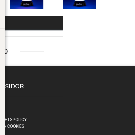
FO
A SIDOR
 IN
ND
OR
RITETSPOLICY
RA COOKIES