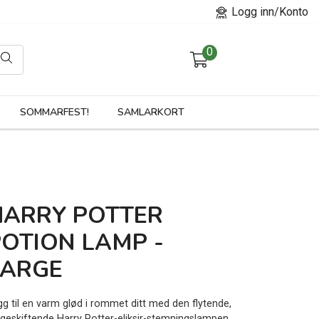
Logg inn/Konto
0
orier
SOMMARFEST!
SAMLARKORT
HARRY POTTER
POTION LAMP -
LARGE
gg til en varm glød i rommet ditt med den flytende,
rgeskiftende Harry Potter-eliksir-stemningslampen.