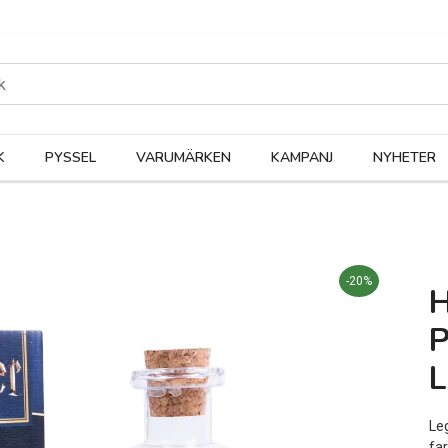
rodukter
Kateg
K
PYSSEL
VARUMÄRKEN
KAMPANJ
NYHETER
-20%
Le
fa