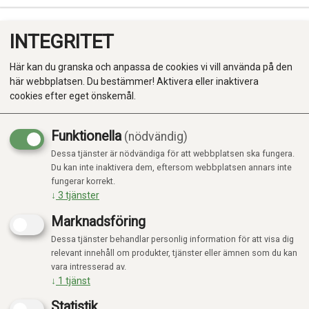
INTEGRITET
0
Här kan du granska och anpassa de cookies vi vill använda på den
här webbplatsen. Du bestämmer! Aktivera eller inaktivera
cookies efter eget önskemål.
Funktionella
(nödvändig)
Kampanj
-20%
Dessa tjänster är nödvändiga för att webbplatsen ska fungera.
Produkter
Du kan inte inaktivera dem, eftersom webbplatsen annars inte
fungerar korrekt.
Kategorier
↓
3
tjänster
Marknadsföring
Dessa tjänster behandlar personlig information för att visa dig
relevant innehåll om produkter, tjänster eller ämnen som du kan
vara intresserad av.
↓
1
tjänst
Statistik