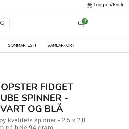
Logg inn/Konto
0
orier
SOMMARFEST!
SAMLARKORT
BOPSTER FIDGET
UBE SPINNER -
SVART OG BLÅ
øy kvalitets spinner - 2,5 x 2,8
m på hele 94 gram.