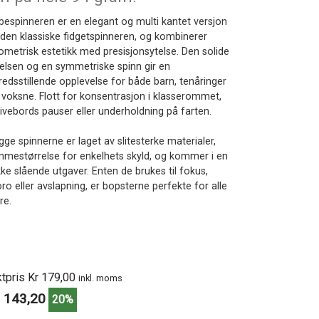
bespinneren er en elegant og multi kantet versjon
 den klassiske fidgetspinneren, og kombinerer
ometrisk estetikk med presisjonsytelse. Den solide
lelsen og en symmetriske spinn gir en
fredsstillende opplevelse for både barn, tenåringer
 voksne. Flott for konsentrasjon i klasserommet,
rivebords pauser eller underholdning på farten.
ge spinnerne er laget av slitesterke materialer,
mmestørrelse for enkelhets skyld, og kommer i en
kke slående utgaver. Enten de brukes til fokus,
ro eller avslapning, er bopsterne perfekte for alle
re.
ktpris Kr 179,00
inkl. moms
 143,20
20%