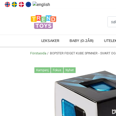
P
LEKSAKER
BABY (0-2ÅR)
UTELE
Förstasida
/ BOPSTER FIDGET KUBE SPINNER - SVART OG
Kampanj
Fokus
Nyhet