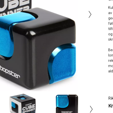
Ku
av
ge
fø
til
og
sk
Beg
lo
re
mo
ald
Ri
Kr