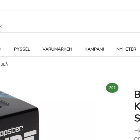
rodukter
Kateg
K
PYSSEL
VARUMÄRKEN
KAMPANJ
NYHETER
 BLÅ
-20%
K
H
c