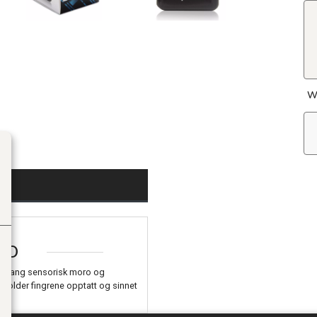
W
FO
for lang sensorisk moro og
 holder fingrene opptatt og sinnet