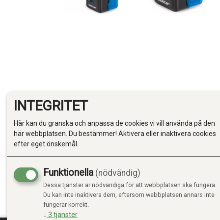
INTEGRITET
Här kan du granska och anpassa de cookies vi vill använda på den
Produktinfo
Till toppen
här webbplatsen. Du bestämmer! Aktivera eller inaktivera cookies
efter eget önskemål.
PRODUKTIN
Funktionella
(nödvändig)
Dessa tjänster är nödvändiga för att webbplatsen ska fungera.
Bopster Spin Ball og Cube fidget spinnere er designet 
Du kan inte inaktivera dem, eftersom webbplatsen annars inte
stresslindring, og er kompakte, høytytende dingser som
fungerar korrekt.
fokusert.
↓
3
tjänster