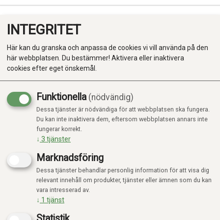
INTEGRITET
0
Här kan du granska och anpassa de cookies vi vill använda på den
här webbplatsen. Du bestämmer! Aktivera eller inaktivera
cookies efter eget önskemål.
Funktionella
(nödvändig)
Kampanj
-20%
Dessa tjänster är nödvändiga för att webbplatsen ska fungera.
Produkter
Du kan inte inaktivera dem, eftersom webbplatsen annars inte
fungerar korrekt.
Kategorier
↓
3
tjänster
Marknadsföring
Dessa tjänster behandlar personlig information för att visa dig
relevant innehåll om produkter, tjänster eller ämnen som du kan
vara intresserad av.
↓
1
tjänst
Statistik