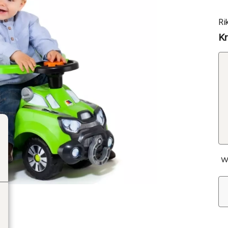
Ri
Kr
W