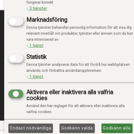
fungerar korrekt.
↓
3
tjänster
Marknadsföring
Dessa tjänster behandlar personlig information för att visa dig
TRENDTOYS.SE
MIN
relevant innehåll om produkter, tjänster eller ämnen som du kan
vara intresserad av.
OM TRENDTOYS
LOGGA
↓
1
tjänst
KONTAKTA OSS
NY KU
Statistik
VILLK
INTEG
Dessa tjänster analyserar data för att förstå hur webbplatsen
HANTE
används och förbättra användarupplevelsen.
↓
1
tjänst
Aktivera eller inaktivera alla valfria
cookies
Använd den här reglaget för att aktivera eller inaktivera alla
valfria cookies.
Endast nödvändiga
Godkänn valda
Godkänn alla