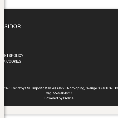
A SIDOR
 IN
ND
OR
RITETSPOLICY
RA COOKIES
© 2026 Trendtoys SE, Importgatan 48, 60228 Norrköping, Sverige 08-408 020 0
Org. 559240-0211
Powered by Proline