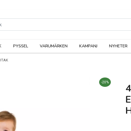
rodukter
Kateg
K
PYSSEL
VARUMÄRKEN
KAMPANJ
NYHETER
NDTAK
-20%
4