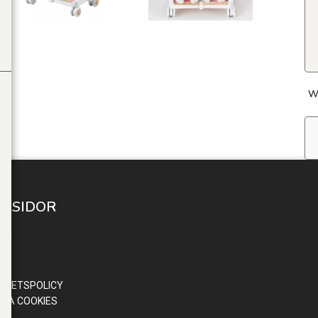
W
A SIDOR
 IN
ND
OR
RITETSPOLICY
RA COOKIES