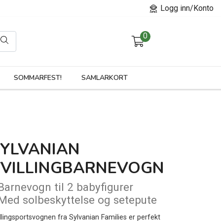
Logg inn/Konto
0
orier
SOMMARFEST!
SAMLARKORT
SYLVANIAN
TVILLINGBARNEVOGN
 Barnevogn til 2 babyfigurer
 Med solbeskyttelse og setepute
illingsportsvognen fra Sylvanian Families er perfekt