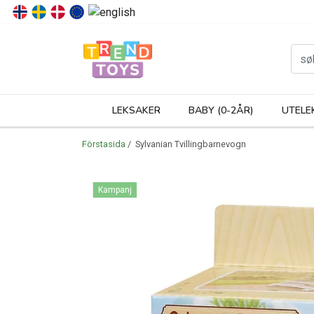
P
LEKSAKER
BABY (0-2ÅR)
UTELE
Förstasida
/ Sylvanian Tvillingbarnevogn
Kampanj