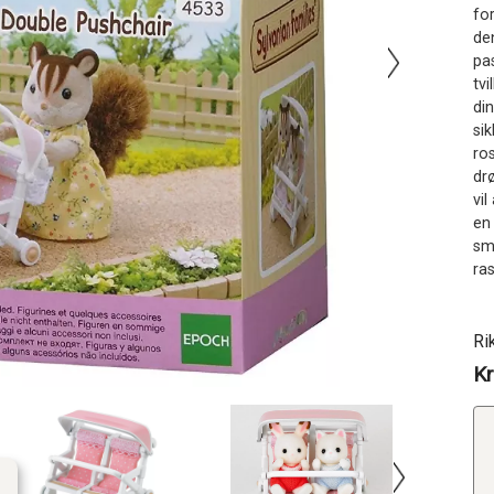
fo
de
pas
tv
di
si
ros
dr
vi
en
små
ra
Ri
Kr