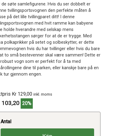
r de søte samlefigurene. Hvis du ser dobbelt er
nne tvillingsportsvognen den perfekte måten å
se på det lille tvillingparet ditt! I denne
illingsportsvognen med hvit ramme kan babyene
ne holde hverandre med selskap mens
kkerhetsstangen sørger for at de er trygge. Med
a polkaprikker på setet og solbeskytter, er dette
ømmevognen hvis du har tvillinger eller hvis du bare
l at to små bestevenner skal være sammen! Dette er
 robust vogn som er perfekt for å ta med
rollingene dine til parken, eller kanskje bare på en
sk tur gjennom engen.
ktpris Kr 129,00
inkl. moms
 103,20
20%
Antal