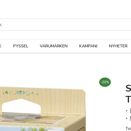
rodukter
Kateg
K
PYSSEL
VARUMÄRKEN
KAMPANJ
NYHETER
-20%
•
•
Tv