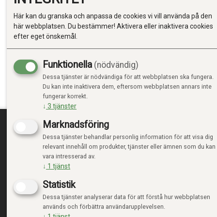
Här kan du granska och anpassa de cookies vi vill använda på den
här webbplatsen. Du bestämmer! Aktivera eller inaktivera cookies
efter eget önskemål.
Funktionella
(nödvändig)
Dessa tjänster är nödvändiga för att webbplatsen ska fungera.
Du kan inte inaktivera dem, eftersom webbplatsen annars inte
fungerar korrekt.
↓
3
tjänster
Marknadsföring
Dessa tjänster behandlar personlig information för att visa dig
TRENDTOYS.SE
MIN
relevant innehåll om produkter, tjänster eller ämnen som du kan
vara intresserad av.
OM TRENDTOYS
LOGGA
↓
1
tjänst
KONTAKTA OSS
NY KU
Statistik
VILLK
INTEG
Dessa tjänster analyserar data för att förstå hur webbplatsen
HANTE
används och förbättra användarupplevelsen.
↓
1
tjänst