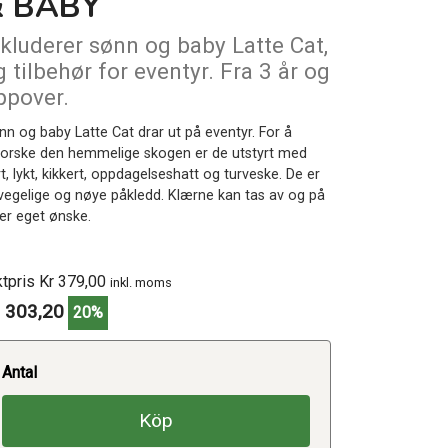
& BABY
nkluderer sønn og baby Latte Cat,
g tilbehør for eventyr. Fra 3 år og
ppover.
nn og baby Latte Cat drar ut på eventyr. For å
forske den hemmelige skogen er de utstyrt med
t, lykt, kikkert, oppdagelseshatt og turveske. De er
vegelige og nøye påkledd. Klærne kan tas av og på
ter eget ønske.
ktpris Kr 379,00
inkl. moms
 303,20
20%
Antal
Köp