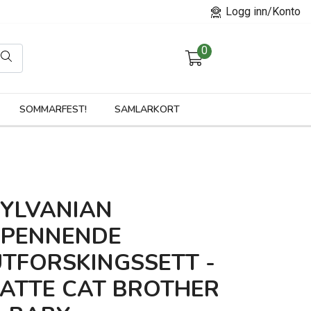
Logg inn/Konto
0
orier
SOMMARFEST!
SAMLARKORT
SYLVANIAN
SPENNENDE
UTFORSKINGSSETT -
LATTE CAT BROTHER