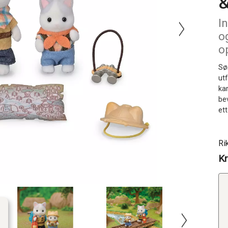
I
o
o
Sø
ut
kar
be
et
Ri
Kr