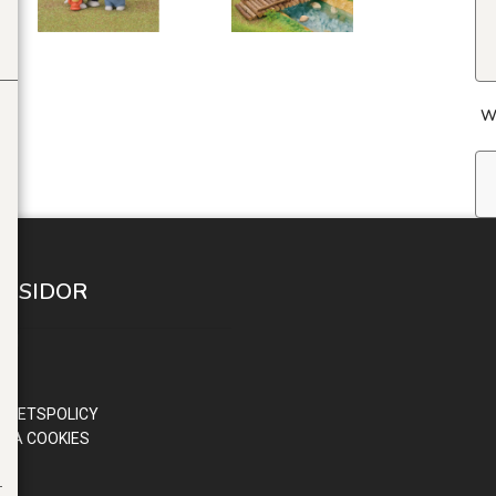
W
A SIDOR
 IN
ND
OR
RITETSPOLICY
RA COOKIES