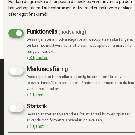
Här kan du granska och anpassa de cookies vi vill använda på den
här webbplatsen. Du bestämmer! Aktivera eller inaktivera cookies
efter eget önskemål.
Funktionella
(nödvändig)
Dessa tjänster är nödvändiga för att webbplatsen ska fungera.
Du kan inte inaktivera dem, eftersom webbplatsen annars inte
fungerar korrekt.
↓
3
tjänster
Marknadsföring
Dessa tjänster behandlar personlig information för att visa dig
TRENDTOYS.SE
MIN
relevant innehåll om produkter, tjänster eller ämnen som du kan
vara intresserad av.
OM TRENDTOYS
LOGGA
↓
1
tjänst
KONTAKTA OSS
NY KU
Statistik
VILLK
INTEG
Dessa tjänster analyserar data för att förstå hur webbplatsen
HANTE
används och förbättra användarupplevelsen.
↓
1
tjänst