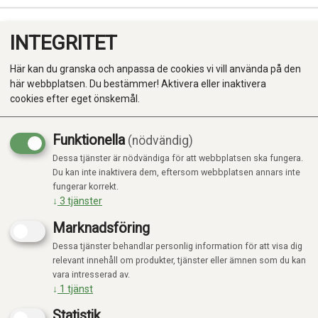
INTEGRITET
0
Här kan du granska och anpassa de cookies vi vill använda på den
här webbplatsen. Du bestämmer! Aktivera eller inaktivera
cookies efter eget önskemål.
Funktionella
(nödvändig)
Kampanj
-20%
Dessa tjänster är nödvändiga för att webbplatsen ska fungera.
Produkter
Du kan inte inaktivera dem, eftersom webbplatsen annars inte
fungerar korrekt.
Kategorier
↓
3
tjänster
Marknadsföring
Dessa tjänster behandlar personlig information för att visa dig
relevant innehåll om produkter, tjänster eller ämnen som du kan
vara intresserad av.
↓
1
tjänst
Statistik