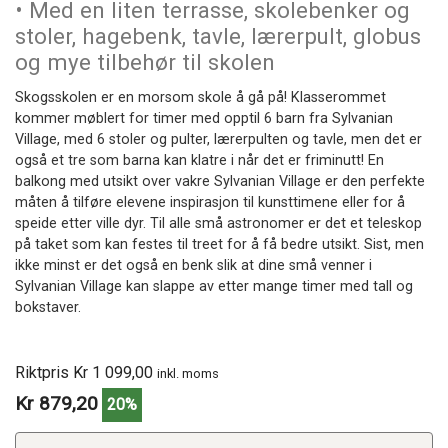
• Med en liten terrasse, skolebenker og
stoler, hagebenk, tavle, lærerpult, globus
og mye tilbehør til skolen
Skogsskolen er en morsom skole å gå på! Klasserommet
kommer møblert for timer med opptil 6 barn fra Sylvanian
Village, med 6 stoler og pulter, lærerpulten og tavle, men det er
også et tre som barna kan klatre i når det er friminutt! En
balkong med utsikt over vakre Sylvanian Village er den perfekte
måten å tilføre elevene inspirasjon til kunsttimene eller for å
speide etter ville dyr. Til alle små astronomer er det et teleskop
på taket som kan festes til treet for å få bedre utsikt. Sist, men
ikke minst er det også en benk slik at dine små venner i
Sylvanian Village kan slappe av etter mange timer med tall og
bokstaver.
Riktpris Kr 1 099,00
inkl. moms
Kr 879,20
20%