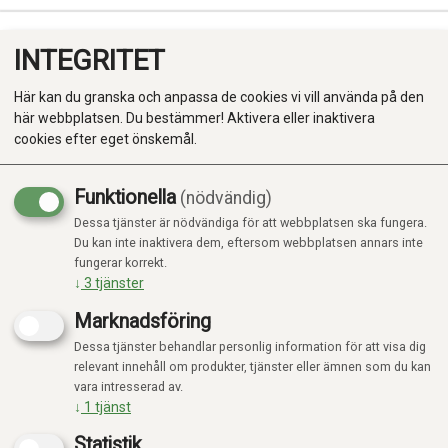
INTEGRITET
0
Här kan du granska och anpassa de cookies vi vill använda på den
här webbplatsen. Du bestämmer! Aktivera eller inaktivera
cookies efter eget önskemål.
Funktionella
(nödvändig)
Kampanj
-20%
Dessa tjänster är nödvändiga för att webbplatsen ska fungera.
Produkter
Du kan inte inaktivera dem, eftersom webbplatsen annars inte
fungerar korrekt.
Kategorier
↓
3
tjänster
Marknadsföring
Dessa tjänster behandlar personlig information för att visa dig
relevant innehåll om produkter, tjänster eller ämnen som du kan
vara intresserad av.
↓
1
tjänst
Statistik