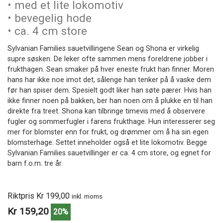
• med et lite lokomotiv
• bevegelig hode
• ca. 4 cm store
Sylvanian Families sauetvillingene Sean og Shona er virkelig
supre søsken. De leker ofte sammen mens foreldrene jobber i
frukthagen. Sean smaker på hver eneste frukt han finner. Moren
hans har ikke noe imot det, sålenge han tenker på å vaske dem
før han spiser dem. Spesielt godt liker han søte pærer. Hvis han
ikke finner noen på bakken, ber han noen om å plukke en til han
direkte fra treet. Shona kan tilbringe timevis med å observere
fugler og sommerfugler i farens frukthage. Hun interesserer seg
mer for blomster enn for frukt, og drømmer om å ha sin egen
blomsterhage. Settet inneholder også et lite lokomotiv. Begge
Sylvanian Families sauetvillinger er ca. 4 cm store, og egnet for
barn f.o.m. tre år.
Riktpris Kr 199,00
inkl. moms
Kr 159,20
20%