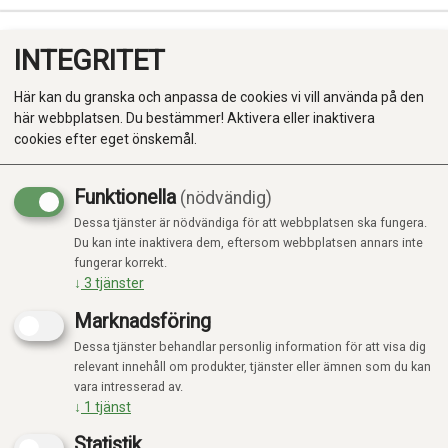
INTEGRITET
0
Här kan du granska och anpassa de cookies vi vill använda på den
här webbplatsen. Du bestämmer! Aktivera eller inaktivera
cookies efter eget önskemål.
Funktionella
(nödvändig)
Kampanj
-20%
Dessa tjänster är nödvändiga för att webbplatsen ska fungera.
Produkter
Du kan inte inaktivera dem, eftersom webbplatsen annars inte
fungerar korrekt.
Kategorier
↓
3
tjänster
Marknadsföring
Dessa tjänster behandlar personlig information för att visa dig
relevant innehåll om produkter, tjänster eller ämnen som du kan
vara intresserad av.
↓
1
tjänst
Statistik