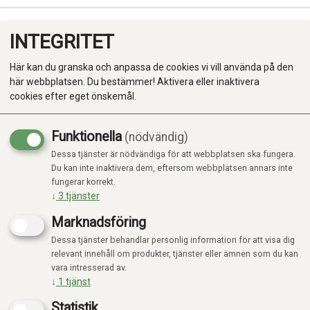
INTEGRITET
0
Här kan du granska och anpassa de cookies vi vill använda på den
här webbplatsen. Du bestämmer! Aktivera eller inaktivera
cookies efter eget önskemål.
Funktionella
(nödvändig)
Kampanj
-20%
Dessa tjänster är nödvändiga för att webbplatsen ska fungera.
Produkter
Du kan inte inaktivera dem, eftersom webbplatsen annars inte
fungerar korrekt.
Kategorier
↓
3
tjänster
Marknadsföring
Dessa tjänster behandlar personlig information för att visa dig
relevant innehåll om produkter, tjänster eller ämnen som du kan
vara intresserad av.
↓
1
tjänst
Statistik