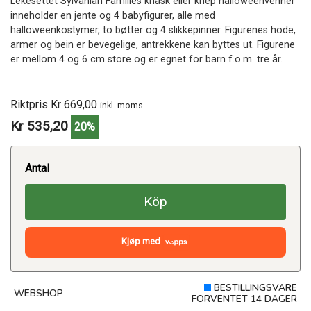
Lekesettet Sylvanian Families knask eller knep halloweenvenner
inneholder en jente og 4 babyfigurer, alle med
halloweenkostymer, to bøtter og 4 slikkepinner. Figurenes hode,
armer og bein er bevegelige, antrekkene kan byttes ut. Figurene
er mellom 4 og 6 cm store og er egnet for barn f.o.m. tre år.
Riktpris Kr 669,00
inkl. moms
Kr 535,20
20%
Antal
Köp
Kjøp med
BESTILLINGSVARE
WEBSHOP
FORVENTET 14 DAGER