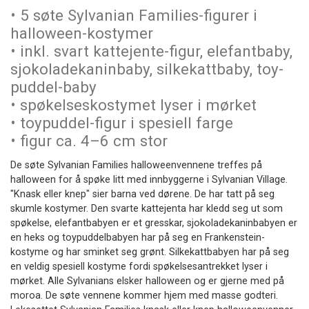
• 5 søte Sylvanian Families-figurer i
halloween-kostymer
• inkl. svart kattejente-figur, elefantbaby,
sjokoladekaninbaby, silkekattbaby, toy-
puddel-baby
• spøkelseskostymet lyser i mørket
• toypuddel-figur i spesiell farge
• figur ca. 4–6 cm stor
De søte Sylvanian Families halloweenvennene treffes på
halloween for å spøke litt med innbyggerne i Sylvanian Village.
"Knask eller knep" sier barna ved dørene. De har tatt på seg
skumle kostymer. Den svarte kattejenta har kledd seg ut som
spøkelse, elefantbabyen er et gresskar, sjokoladekaninbabyen er
en heks og toypuddelbabyen har på seg en Frankenstein-
kostyme og har sminket seg grønt. Silkekattbabyen har på seg
en veldig spesiell kostyme fordi spøkelsesantrekket lyser i
mørket. Alle Sylvanians elsker halloween og er gjerne med på
moroa. De søte vennene kommer hjem med masse godteri.