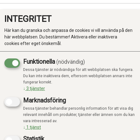
INTEGRITET
0
Här kan du granska och anpassa de cookies vi vill använda på den
här webbplatsen. Du bestämmer! Aktivera eller inaktivera
cookies efter eget önskemål.
Funktionella
(nödvändig)
Kampanj
-20%
Dessa tjänster är nödvändiga för att webbplatsen ska fungera.
Produkter
Du kan inte inaktivera dem, eftersom webbplatsen annars inte
fungerar korrekt.
Kategorier
↓
3
tjänster
Marknadsföring
Dessa tjänster behandlar personlig information för att visa dig
relevant innehåll om produkter, tjänster eller ämnen som du kan
vara intresserad av.
↓
1
tjänst
Statistik