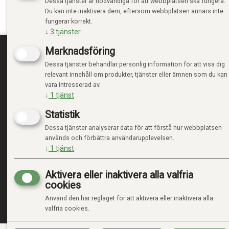
Dessa tjänster är nödvändiga för att webbplatsen ska fungera.
Du kan inte inaktivera dem, eftersom webbplatsen annars inte
fungerar korrekt.
↓
3
tjänster
Marknadsföring
Dessa tjänster behandlar personlig information för att visa dig
TRENDTOYS.SE
MIN
relevant innehåll om produkter, tjänster eller ämnen som du kan
vara intresserad av.
OM TRENDTOYS
LOGGA
↓
1
tjänst
KONTAKTA OSS
NY KU
Statistik
VILLK
INTEG
Dessa tjänster analyserar data för att förstå hur webbplatsen
HANTE
används och förbättra användarupplevelsen.
↓
1
tjänst
Aktivera eller inaktivera alla valfria
cookies
Använd den här reglaget för att aktivera eller inaktivera alla
valfria cookies.