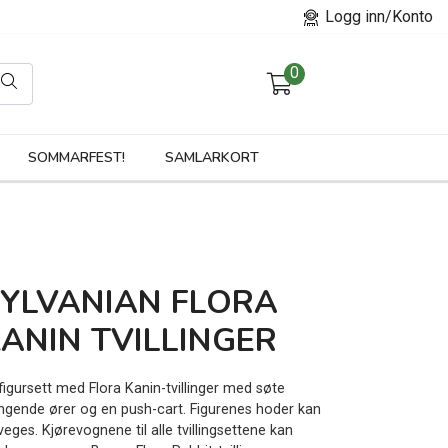
Logg inn/Konto
0
orier
SOMMARFEST!
SAMLARKORT
SYLVANIAN FLORA
ANIN TVILLINGER
figursett med Flora Kanin-tvillinger med søte
ngende ører og en push-cart. Figurenes hoder kan
eges. Kjørevognene til alle tvillingsettene kan