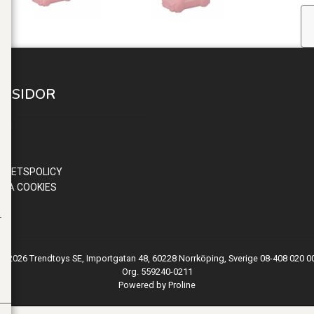
A SIDOR
 IN
ND
OR
RITETSPOLICY
RA COOKIES
© 2026 Trendtoys SE, Importgatan 48, 60228 Norrköping, Sverige 08-408 020 0
Org. 559240-0211
Powered by Proline