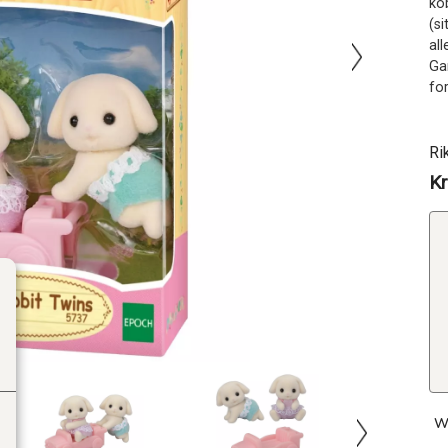
ko
(s
al
Ga
fo
Ri
Kr
W