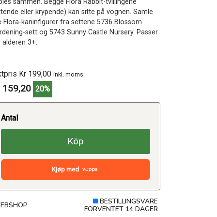
bles sammen. Begge Flora Rabbit-tvillingene
ittende eller krypende) kan sitte på vognen. Samle
le Flora-kaninfigurer fra settene 5736 Blossom
rdening-sett og 5743 Sunny Castle Nursery. Passer
r alderen 3+.
ktpris Kr 199,00
inkl. moms
 159,20
20%
Antal
Köp
Kjøp med
BESTILLINGSVARE
EBSHOP
FORVENTET 14 DAGER