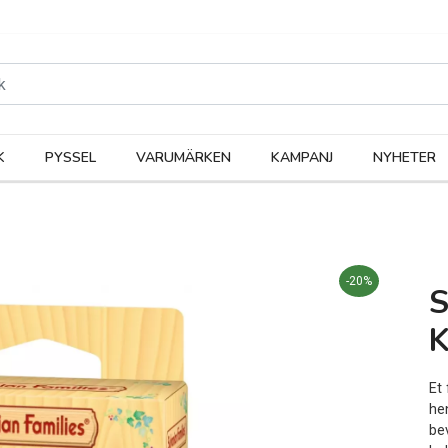
rodukter
Kateg
K
PYSSEL
VARUMÄRKEN
KAMPANJ
NYHETER
-20%
K
Et 
he
bev