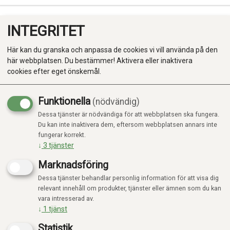
INTEGRITET
0
Här kan du granska och anpassa de cookies vi vill använda på den
här webbplatsen. Du bestämmer! Aktivera eller inaktivera
cookies efter eget önskemål.
Funktionella
(nödvändig)
Kampanj
-20%
Dessa tjänster är nödvändiga för att webbplatsen ska fungera.
Produkter
Du kan inte inaktivera dem, eftersom webbplatsen annars inte
fungerar korrekt.
Kategorier
↓
3
tjänster
Marknadsföring
Dessa tjänster behandlar personlig information för att visa dig
relevant innehåll om produkter, tjänster eller ämnen som du kan
vara intresserad av.
↓
1
tjänst
Statistik