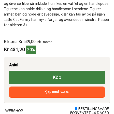
og diverse tilbehør inkludert drinker, en vaffel og en handlepose.
Figurene kan holde drikke og handlepose i hendene. Figurer
armer, ben og hode er bevegelige, klær kan tas av og på igjen.
Latte Cat Family har myke farger og avrundede mønstre. Passer
for alderen 3+.
Riktpris Kr 539,00
inkl. moms
Kr 431,20
20%
Antal
Köp
Kjøp med
BESTILLINGSVARE
WEBSHOP
FORVENTET 14 DAGER