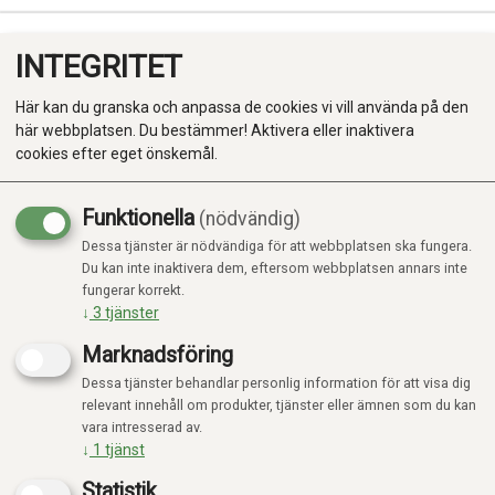
INTEGRITET
0
Här kan du granska och anpassa de cookies vi vill använda på den
här webbplatsen. Du bestämmer! Aktivera eller inaktivera
cookies efter eget önskemål.
Funktionella
(nödvändig)
Kampanj
-20%
Dessa tjänster är nödvändiga för att webbplatsen ska fungera.
Produkter
Du kan inte inaktivera dem, eftersom webbplatsen annars inte
fungerar korrekt.
Kategorier
↓
3
tjänster
Marknadsföring
Dessa tjänster behandlar personlig information för att visa dig
relevant innehåll om produkter, tjänster eller ämnen som du kan
vara intresserad av.
↓
1
tjänst
Statistik