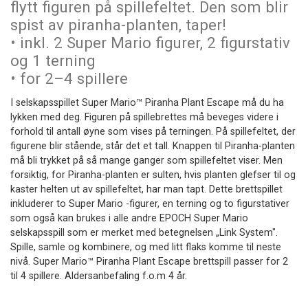
flytt figuren på spillefeltet. Den som blir
spist av piranha-planten, taper!
• inkl. 2 Super Mario figurer, 2 figurstativ
og 1 terning
• for 2–4 spillere
I selskapsspillet Super Mario™ Piranha Plant Escape må du ha
lykken med deg. Figuren på spillebrettes må beveges videre i
forhold til antall øyne som vises på terningen. På spillefeltet, der
figurene blir stående, står det et tall. Knappen til Piranha-planten
må bli trykket på så mange ganger som spillefeltet viser. Men
forsiktig, for Piranha-planten er sulten, hvis planten glefser til og
kaster helten ut av spillefeltet, har man tapt. Dette brettspillet
inkluderer to Super Mario -figurer, en terning og to figurstativer
som også kan brukes i alle andre EPOCH Super Mario
selskapsspill som er merket med betegnelsen „Link System".
Spille, samle og kombinere, og med litt flaks komme til neste
nivå. Super Mario™ Piranha Plant Escape brettspill passer for 2
til 4 spillere. Aldersanbefaling f.o.m 4 år.