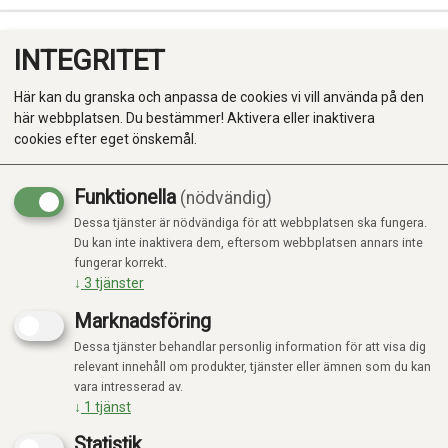
INTEGRITET
0
Här kan du granska och anpassa de cookies vi vill använda på den
här webbplatsen. Du bestämmer! Aktivera eller inaktivera
cookies efter eget önskemål.
Funktionella
(nödvändig)
Kampanj
-20%
Dessa tjänster är nödvändiga för att webbplatsen ska fungera.
Produkter
Du kan inte inaktivera dem, eftersom webbplatsen annars inte
fungerar korrekt.
Kategorier
↓
3
tjänster
Marknadsföring
Dessa tjänster behandlar personlig information för att visa dig
relevant innehåll om produkter, tjänster eller ämnen som du kan
vara intresserad av.
↓
1
tjänst
Statistik