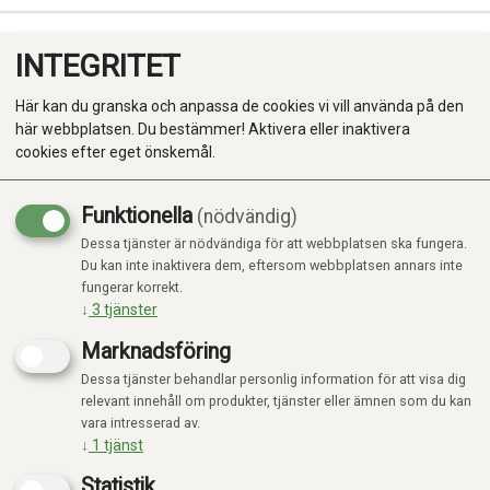
INTEGRITET
0
Här kan du granska och anpassa de cookies vi vill använda på den
här webbplatsen. Du bestämmer! Aktivera eller inaktivera
cookies efter eget önskemål.
Funktionella
(nödvändig)
Kampanj
-20%
Dessa tjänster är nödvändiga för att webbplatsen ska fungera.
Produkter
Du kan inte inaktivera dem, eftersom webbplatsen annars inte
fungerar korrekt.
Kategorier
↓
3
tjänster
Marknadsföring
Dessa tjänster behandlar personlig information för att visa dig
relevant innehåll om produkter, tjänster eller ämnen som du kan
vara intresserad av.
↓
1
tjänst
Statistik