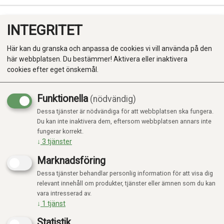
INTEGRITET
0
Här kan du granska och anpassa de cookies vi vill använda på den
här webbplatsen. Du bestämmer! Aktivera eller inaktivera
cookies efter eget önskemål.
Funktionella
(nödvändig)
Kampanj
-20%
Dessa tjänster är nödvändiga för att webbplatsen ska fungera.
Produkter
Du kan inte inaktivera dem, eftersom webbplatsen annars inte
fungerar korrekt.
Kategorier
↓
3
tjänster
Marknadsföring
Dessa tjänster behandlar personlig information för att visa dig
relevant innehåll om produkter, tjänster eller ämnen som du kan
vara intresserad av.
↓
1
tjänst
Statistik