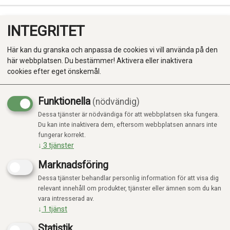
INTEGRITET
0
Här kan du granska och anpassa de cookies vi vill använda på den
här webbplatsen. Du bestämmer! Aktivera eller inaktivera
cookies efter eget önskemål.
Funktionella
(nödvändig)
Kampanj
-20%
Dessa tjänster är nödvändiga för att webbplatsen ska fungera.
Produkter
Du kan inte inaktivera dem, eftersom webbplatsen annars inte
fungerar korrekt.
Kategorier
↓
3
tjänster
Marknadsföring
Dessa tjänster behandlar personlig information för att visa dig
relevant innehåll om produkter, tjänster eller ämnen som du kan
vara intresserad av.
↓
1
tjänst
Statistik