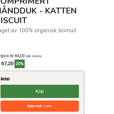
KOMPRIMERT
HÅNDDUK - KATTEN
ISCUIT
aget av 100% organisk bomull
ktpris Kr 84,00
inkl. moms
 67,20
20%
Antal
Köp
Kjøp med