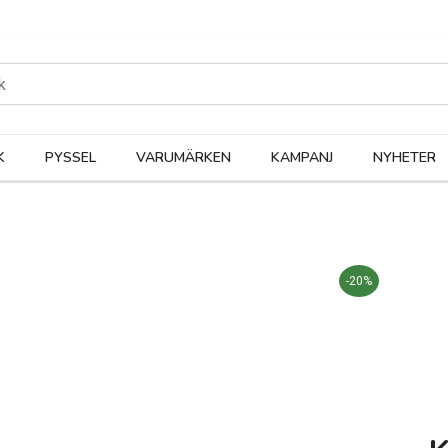
rodukter
Kateg
K
PYSSEL
VARUMÄRKEN
KAMPANJ
NYHETER
-20%