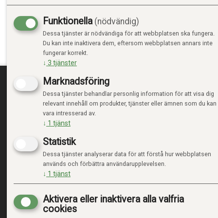
Funktionella
(nödvändig)
Dessa tjänster är nödvändiga för att webbplatsen ska fungera.
Du kan inte inaktivera dem, eftersom webbplatsen annars inte
fungerar korrekt.
↓
3
tjänster
Marknadsföring
Dessa tjänster behandlar personlig information för att visa dig
TRENDTOYS.SE
MIN
relevant innehåll om produkter, tjänster eller ämnen som du kan
vara intresserad av.
OM TRENDTOYS
LOGGA
↓
1
tjänst
KONTAKTA OSS
NY KU
Statistik
VILLK
INTEG
Dessa tjänster analyserar data för att förstå hur webbplatsen
HANTE
används och förbättra användarupplevelsen.
↓
1
tjänst
Aktivera eller inaktivera alla valfria
cookies