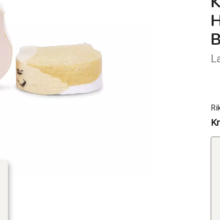
B
L
Ri
Kr