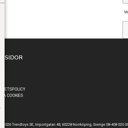
W
A SIDOR
 IN
ND
OR
RITETSPOLICY
RA COOKIES
© 2026 Trendtoys SE, Importgatan 48, 60228 Norrköping, Sverige 08-408 020 0