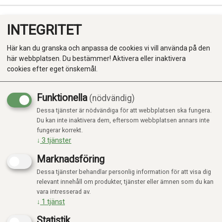
INTEGRITET
0
Här kan du granska och anpassa de cookies vi vill använda på den
här webbplatsen. Du bestämmer! Aktivera eller inaktivera
cookies efter eget önskemål.
Funktionella
(nödvändig)
Kampanj
-20%
Dessa tjänster är nödvändiga för att webbplatsen ska fungera.
Produkter
Du kan inte inaktivera dem, eftersom webbplatsen annars inte
fungerar korrekt.
Kategorier
↓
3
tjänster
Marknadsföring
Dessa tjänster behandlar personlig information för att visa dig
relevant innehåll om produkter, tjänster eller ämnen som du kan
vara intresserad av.
↓
1
tjänst
Statistik