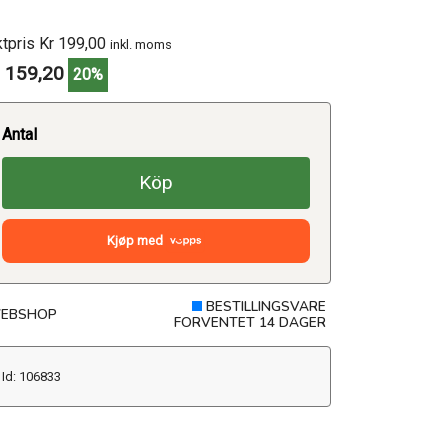
ktpris Kr 199,00
inkl. moms
 159,20
20%
Antal
Köp
Kjøp med
BESTILLINGSVARE
EBSHOP
FORVENTET 14 DAGER
Id: 106833