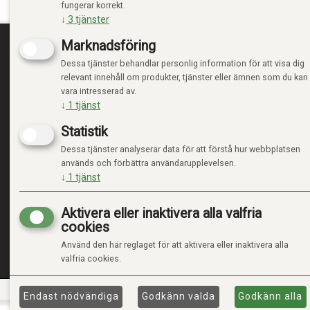
fungerar korrekt.
↓
3
tjänster
Marknadsföring
Dessa tjänster behandlar personlig information för att visa dig
TRENDTOYS.SE
MIN
relevant innehåll om produkter, tjänster eller ämnen som du kan
vara intresserad av.
OM TRENDTOYS
LOGGA
↓
1
tjänst
KONTAKTA OSS
NY KU
Statistik
VILLK
INTEG
Dessa tjänster analyserar data för att förstå hur webbplatsen
HANTE
används och förbättra användarupplevelsen.
↓
1
tjänst
Aktivera eller inaktivera alla valfria
cookies
Använd den här reglaget för att aktivera eller inaktivera alla
valfria cookies.
Endast nödvändiga
Godkänn valda
Godkänn alla