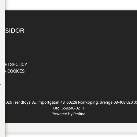
A SIDOR
 IN
ND
OR
RITETSPOLICY
RA COOKIES
© 2026 Trendtoys SE, Importgatan 48, 60228 Norrköping, Sverige 08-408 020 0
Org. 559240-0211
Powered by Proline