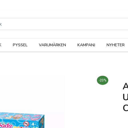
rodukter
Kateg
K
PYSSEL
VARUMÄRKEN
KAMPANJ
NYHETER
-20%
C