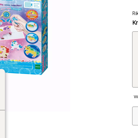
Ri
Kr
W