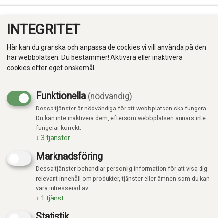
INTEGRITET
0
Här kan du granska och anpassa de cookies vi vill använda på den
här webbplatsen. Du bestämmer! Aktivera eller inaktivera
cookies efter eget önskemål.
Funktionella
(nödvändig)
Kampanj
-20%
Dessa tjänster är nödvändiga för att webbplatsen ska fungera.
Produkter
Du kan inte inaktivera dem, eftersom webbplatsen annars inte
fungerar korrekt.
Kategorier
↓
3
tjänster
Marknadsföring
Dessa tjänster behandlar personlig information för att visa dig
relevant innehåll om produkter, tjänster eller ämnen som du kan
vara intresserad av.
↓
1
tjänst
Statistik