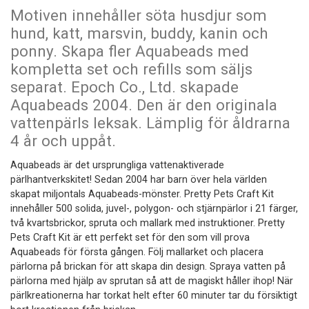
Motiven innehåller söta husdjur som
hund, katt, marsvin, buddy, kanin och
ponny. Skapa fler Aquabeads med
kompletta set och refills som säljs
separat. Epoch Co., Ltd. skapade
Aquabeads 2004. Den är den originala
vattenpärls leksak. Lämplig för åldrarna
4 år och uppåt.
Aquabeads är det ursprungliga vattenaktiverade
pärlhantverkskitet! Sedan 2004 har barn över hela världen
skapat miljontals Aquabeads-mönster. Pretty Pets Craft Kit
innehåller 500 solida, juvel-, polygon- och stjärnpärlor i 21 färger,
två kvartsbrickor, spruta och mallark med instruktioner. Pretty
Pets Craft Kit är ett perfekt set för den som vill prova
Aquabeads för första gången. Följ mallarket och placera
pärlorna på brickan för att skapa din design. Spraya vatten på
pärlorna med hjälp av sprutan så att de magiskt håller ihop! När
pärlkreationerna har torkat helt efter 60 minuter tar du försiktigt