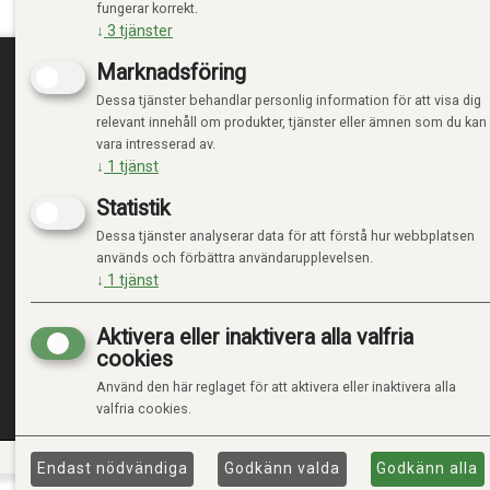
fungerar korrekt.
↓
3
tjänster
Marknadsföring
Dessa tjänster behandlar personlig information för att visa dig
TRENDTOYS.SE
MIN
relevant innehåll om produkter, tjänster eller ämnen som du kan
vara intresserad av.
OM TRENDTOYS
LOGGA
↓
1
tjänst
KONTAKTA OSS
NY KU
Statistik
VILLK
INTEG
Dessa tjänster analyserar data för att förstå hur webbplatsen
HANTE
används och förbättra användarupplevelsen.
↓
1
tjänst
Aktivera eller inaktivera alla valfria
cookies
Använd den här reglaget för att aktivera eller inaktivera alla
valfria cookies.
Endast nödvändiga
Godkänn valda
Godkänn alla