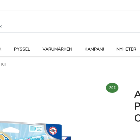
rodukter
Kateg
K
PYSSEL
VARUMÄRKEN
KAMPANJ
NYHETER
 KIT
-20%
C