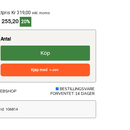
ktpris Kr 319,00
inkl. moms
 255,20
20%
Antal
Köp
Kjøp med
BESTILLINGSVARE
EBSHOP
FORVENTET 14 DAGER
Id: 106814