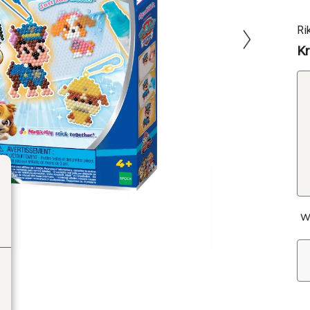
Ri
Kr
W