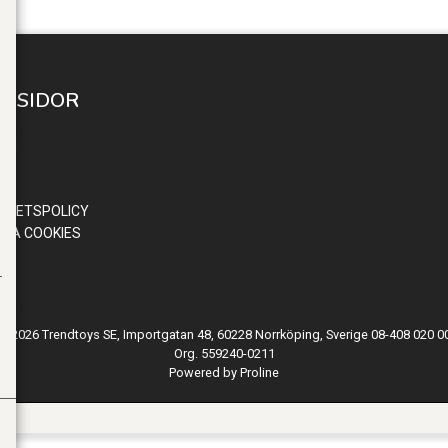
A SIDOR
 IN
ND
OR
RITETSPOLICY
RA COOKIES
© 2026 Trendtoys SE, Importgatan 48, 60228 Norrköping, Sverige 08-408 020 0
Org. 559240-0211
Powered by Proline