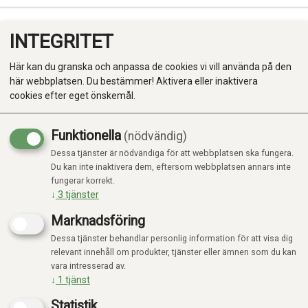
INTEGRITET
0
Här kan du granska och anpassa de cookies vi vill använda på den
här webbplatsen. Du bestämmer! Aktivera eller inaktivera
cookies efter eget önskemål.
Funktionella
(nödvändig)
Kampanj
-20%
Dessa tjänster är nödvändiga för att webbplatsen ska fungera.
Produkter
Du kan inte inaktivera dem, eftersom webbplatsen annars inte
fungerar korrekt.
Kategorier
↓
3
tjänster
Marknadsföring
Dessa tjänster behandlar personlig information för att visa dig
relevant innehåll om produkter, tjänster eller ämnen som du kan
vara intresserad av.
↓
1
tjänst
Statistik