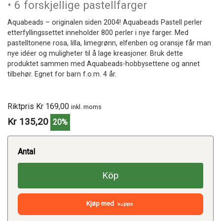
• 6 forskjellige pastellfarger
Aquabeads – originalen siden 2004! Aquabeads Pastell perler
etterfyllingssettet inneholder 800 perler i nye farger. Med
pastelltonene rosa, lilla, limegrønn, elfenben og oransje får man
nye idéer og muligheter til å lage kreasjoner. Bruk dette
produktet sammen med Aquabeads-hobbysettene og annet
tilbehør. Egnet for barn f.o.m. 4 år.
Riktpris Kr 169,00
inkl. moms
Kr 135,20
20%
Antal
Köp
Kjøp med