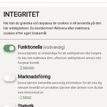
INTEGRITET
0
Här kan du granska och anpassa de cookies vi vill använda på den
här webbplatsen. Du bestämmer! Aktivera eller inaktivera
cookies efter eget önskemål.
Funktionella
(nödvändig)
Kampanj
-20%
Dessa tjänster är nödvändiga för att webbplatsen ska fungera.
Produkter
Du kan inte inaktivera dem, eftersom webbplatsen annars inte
fungerar korrekt.
Kategorier
↓
3
tjänster
Marknadsföring
Dessa tjänster behandlar personlig information för att visa dig
relevant innehåll om produkter, tjänster eller ämnen som du kan
vara intresserad av.
↓
1
tjänst
Statistik