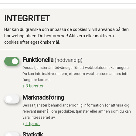
INTEGRITET
0
Här kan du granska och anpassa de cookies vi vill använda på den
här webbplatsen. Du bestämmer! Aktivera eller inaktivera
cookies efter eget önskemål.
Funktionella
(nödvändig)
Kampanj
-20%
Dessa tjänster är nödvändiga för att webbplatsen ska fungera.
Produkter
Du kan inte inaktivera dem, eftersom webbplatsen annars inte
fungerar korrekt.
Kategorier
↓
3
tjänster
Marknadsföring
Dessa tjänster behandlar personlig information för att visa dig
relevant innehåll om produkter, tjänster eller ämnen som du kan
vara intresserad av.
↓
1
tjänst
Statistik