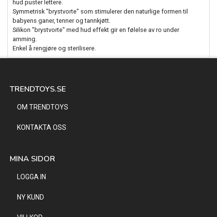
hud puster lettere.
Symmetrisk "brystvorte" som stimulerer den naturlige formen til
babyens ganer, tenner og tannkjøtt.
Silikon "brystvorte" med hud effekt gir en følelse av ro under
amming.
Enkel å rengjøre og sterilisere.
TRENDTOYS.SE
OM TRENDTOYS
KONTAKTA OSS
MINA SIDOR
LOGGA IN
NY KUND