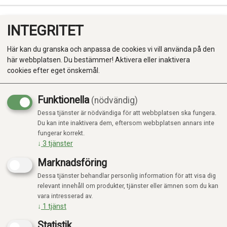
INTEGRITET
0
Här kan du granska och anpassa de cookies vi vill använda på den
här webbplatsen. Du bestämmer! Aktivera eller inaktivera
cookies efter eget önskemål.
Funktionella
(nödvändig)
Kampanj
-20%
Dessa tjänster är nödvändiga för att webbplatsen ska fungera.
Produkter
Du kan inte inaktivera dem, eftersom webbplatsen annars inte
fungerar korrekt.
Kategorier
↓
3
tjänster
Marknadsföring
Dessa tjänster behandlar personlig information för att visa dig
relevant innehåll om produkter, tjänster eller ämnen som du kan
vara intresserad av.
↓
1
tjänst
Statistik