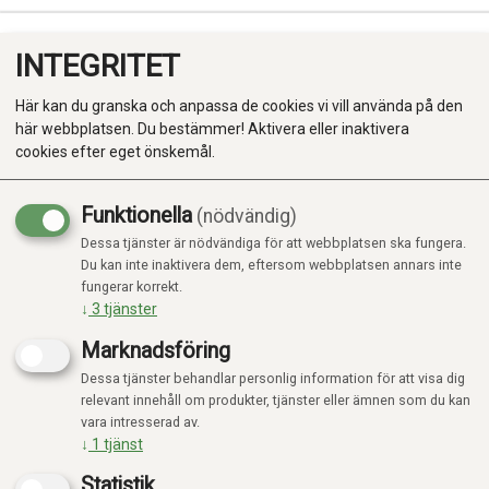
INTEGRITET
0
Här kan du granska och anpassa de cookies vi vill använda på den
här webbplatsen. Du bestämmer! Aktivera eller inaktivera
cookies efter eget önskemål.
Funktionella
(nödvändig)
Kampanj
-20%
Dessa tjänster är nödvändiga för att webbplatsen ska fungera.
Produkter
Du kan inte inaktivera dem, eftersom webbplatsen annars inte
fungerar korrekt.
Kategorier
↓
3
tjänster
Marknadsföring
Dessa tjänster behandlar personlig information för att visa dig
relevant innehåll om produkter, tjänster eller ämnen som du kan
vara intresserad av.
↓
1
tjänst
Statistik