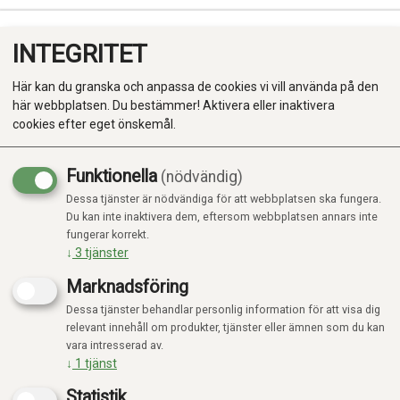
INTEGRITET
0
Här kan du granska och anpassa de cookies vi vill använda på den
här webbplatsen. Du bestämmer! Aktivera eller inaktivera
cookies efter eget önskemål.
Funktionella
(nödvändig)
Kampanj
-20%
Dessa tjänster är nödvändiga för att webbplatsen ska fungera.
Produkter
Du kan inte inaktivera dem, eftersom webbplatsen annars inte
fungerar korrekt.
Kategorier
↓
3
tjänster
Marknadsföring
Dessa tjänster behandlar personlig information för att visa dig
relevant innehåll om produkter, tjänster eller ämnen som du kan
vara intresserad av.
↓
1
tjänst
Statistik