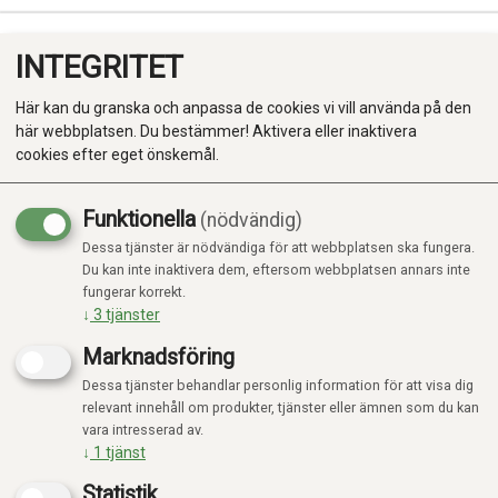
INTEGRITET
0
Här kan du granska och anpassa de cookies vi vill använda på den
här webbplatsen. Du bestämmer! Aktivera eller inaktivera
cookies efter eget önskemål.
Funktionella
(nödvändig)
Kampanj
-20%
Dessa tjänster är nödvändiga för att webbplatsen ska fungera.
Produkter
Du kan inte inaktivera dem, eftersom webbplatsen annars inte
fungerar korrekt.
Kategorier
↓
3
tjänster
Marknadsföring
Dessa tjänster behandlar personlig information för att visa dig
relevant innehåll om produkter, tjänster eller ämnen som du kan
vara intresserad av.
↓
1
tjänst
Statistik