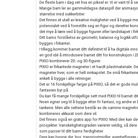
De fleste barn i dag vet hva en piksel er. Vi er vant til å
Mange barn ler av gammeldagse dataspill der animasjo
størrelse med sukkerbiter.
Det finnes et utall av kreative muligheter ved å bygge med p
potensialet ved å forestille seg en figur og deretter kons
det mye å lære ved å bygge figuren eller landskapet i firk
Ditt barns forståelse av geometri, balanse og logikk utf
bygges i firkanter.
I tillegg kommer barnet ditt definitivt til å ha digitale in
en god idé å introdusere barnet ditt for konstruksjon i 
PIXIO kombinerer 2D- og 3D-figurer.
PIXIO er firkantede magneter i et hardt plastmateriale. D
magneter hver, som er helt innkapslet. De små firkantene 
enkelt å bygge i alle retninger.
Det er 16 forskjellige farger på PIXIO, så det er gode mu
fantasien byr på.
Du kan få mange forskjellige sett med PIXIO til barnet ditt.
Noen egner seg til å bygge etter fri fantasi, og andre e
tankene. Men alle settene består av de samme magnetisk
kombineres akkurat som dere vil.
Det finnes også en gratis app for PIXIO. Med den kan de
prosjekter. Vanskelighetsgraden varierer veldig, så dere
som passer til ditt barns ferdigheter.
Dere kan bygge dyr, hus, transportmidler, eventyrfigurer - 