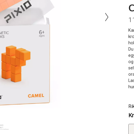
1
Ka
kr
ho
Du 
eg
og
sel
or
La
hu
Ri
Kr