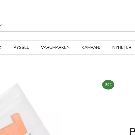
rodukter
Kateg
K
PYSSEL
VARUMÄRKEN
KAMPANJ
NYHETER
-20%
P