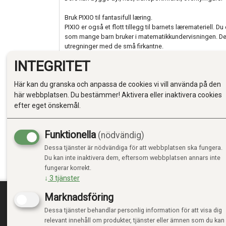
Bruk PIXIO til fantasifull læring.
PIXIO er også et flott tillegg til barnets læremateriell. D
som mange barn bruker i matematikkundervisningen. Det 
utregninger med de små firkantne.
INTEGRITET
Her er kanskje PIXIO nettopp det som kan krydre undervis
De små magnetene kan også brukes til regnestykker, og 
Här kan du granska och anpassa de cookies vi vill använda på den
enn centicube har. Magnetisme gjør det morsommere å ø
små regnestykker.
här webbplatsen. Du bestämmer! Aktivera eller inaktivera cookies
Når dere har bygget smileys, bomdegårdsdyr eller skrev
efter eget önskemål.
figurene som kjøleskapsmagneter. Når dere vil bygge vi
demonteres og dermed brukes igjen og igjen.
Oppfinnerne av PIXIO har gjort jobben sin grundig. PIXIO
Funktionella
(nödvändig)
patenten på de fine små magnetiske byggeklossene er p
Dessa tjänster är nödvändiga för att webbplatsen ska fungera.
Vi anbefaler PIXIO på det varmeste til alle nysgjerrige bar
Du kan inte inaktivera dem, eftersom webbplatsen annars inte
materialer i hendene. Barn fra 6 år vil virkelig ha det g
fungerar korrekt.
små magnetene. God fornøyelse.
↓
3
tjänster
Marknadsföring
Dessa tjänster behandlar personlig information för att visa dig
TRENDTOYS.SE
MIN
relevant innehåll om produkter, tjänster eller ämnen som du kan