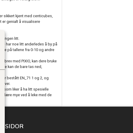
u er sikkert kjent med centicubes,
er genialt å visualisere
ningen litt.
de har noe litt anderledes å by på
ve på tallene fra 0-10 og andre
et brev med PIXIO, kan dere bruke
dere kan de bare tas ned,
 har bestått EN_71 1 og 2, og
å vei.
n som liker å ha litt spesielle
øy og lære mye ved å leke med de
A SIDOR