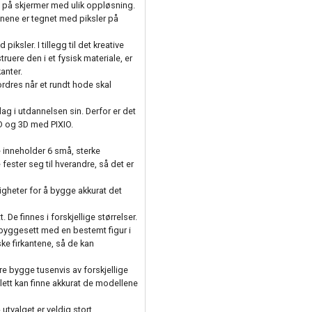
 se på skjermer med ulik oppløsning.
nene er tegnet med piksler på
iksler. I tillegg til det kreative
truere den i et fysisk materiale, er
anter.
ordres når et rundt hode skal
nslag i utdannelsen sin. Derfor er det
2D og 3D med PIXIO.
e inneholder 6 små, sterke
fester seg til hverandre, så det er
ligheter for å bygge akkurat det
 De finnes i forskjellige størrelser.
r byggesett med en bestemt figur i
e firkantene, så de kan
re bygge tusenvis av forskjellige
 lett kan finne akkurat de modellene
utvalget er veldig stort.