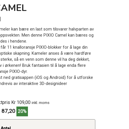
CAMEL
1
meler kan bære en last som tilsvarer halvparten av
oppsvekten. Men denne PIXIO Camel kan bæres og
ldes i hendene.
får 11 knalloransje PIXIO-blokker for å lage din
yptiske skapning. Kameler anses å være hardføre
 sterke, så en venn som denne vil ha deg dekket,
v i ørkenen! Bruk fantasien til å lage enda flere
ansje PIXIO-dyr.
st ned gratisappen (iOS og Android) for å utforske
ndrevis av interaktive 3D-designideer
ktpris Kr 109,00
inkl. moms
 87,20
20%
Antal