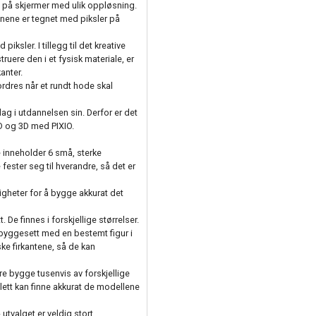
 se på skjermer med ulik oppløsning.
nene er tegnet med piksler på
iksler. I tillegg til det kreative
truere den i et fysisk materiale, er
anter.
ordres når et rundt hode skal
nslag i utdannelsen sin. Derfor er det
2D og 3D med PIXIO.
e inneholder 6 små, sterke
fester seg til hverandre, så det er
ligheter for å bygge akkurat det
 De finnes i forskjellige størrelser.
r byggesett med en bestemt figur i
e firkantene, så de kan
re bygge tusenvis av forskjellige
 lett kan finne akkurat de modellene
utvalget er veldig stort.