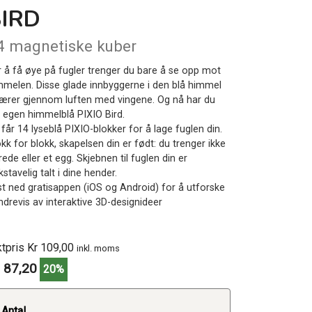
BIRD
4 magnetiske kuber
r å få øye på fugler trenger du bare å se opp mot
mmelen. Disse glade innbyggerne i den blå himmel
jærer gjennom luften med vingene. Og nå har du
n egen himmelblå PIXIO Bird.
får 14 lyseblå PIXIO-blokker for å lage fuglen din.
kk for blokk, skapelsen din er født: du trenger ikke
rede eller et egg. Skjebnen til fuglen din er
stavelig talt i dine hender.
st ned gratisappen (iOS og Android) for å utforske
ndrevis av interaktive 3D-designideer
ktpris Kr 109,00
inkl. moms
 87,20
20%
Antal