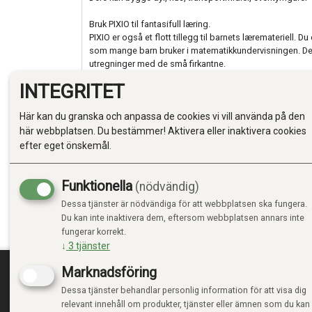
Bruk PIXIO til fantasifull læring.
PIXIO er også et flott tillegg til barnets læremateriell. D
som mange barn bruker i matematikkundervisningen. Det 
utregninger med de små firkantne.
INTEGRITET
Her er kanskje PIXIO nettopp det som kan krydre undervis
De små magnetene kan også brukes til regnestykker, og 
Här kan du granska och anpassa de cookies vi vill använda på den
enn centicube har. Magnetisme gjør det morsommere å ø
små regnestykker.
här webbplatsen. Du bestämmer! Aktivera eller inaktivera cookies
Når dere har bygget smileys, bomdegårdsdyr eller skrev
efter eget önskemål.
figurene som kjøleskapsmagneter. Når dere vil bygge vi
demonteres og dermed brukes igjen og igjen.
Oppfinnerne av PIXIO har gjort jobben sin grundig. PIXIO
Funktionella
(nödvändig)
patenten på de fine små magnetiske byggeklossene er p
Dessa tjänster är nödvändiga för att webbplatsen ska fungera.
Vi anbefaler PIXIO på det varmeste til alle nysgjerrige bar
Du kan inte inaktivera dem, eftersom webbplatsen annars inte
materialer i hendene. Barn fra 6 år vil virkelig ha det g
fungerar korrekt.
små magnetene. God fornøyelse.
↓
3
tjänster
Marknadsföring
Dessa tjänster behandlar personlig information för att visa dig
TRENDTOYS.SE
MIN
relevant innehåll om produkter, tjänster eller ämnen som du kan