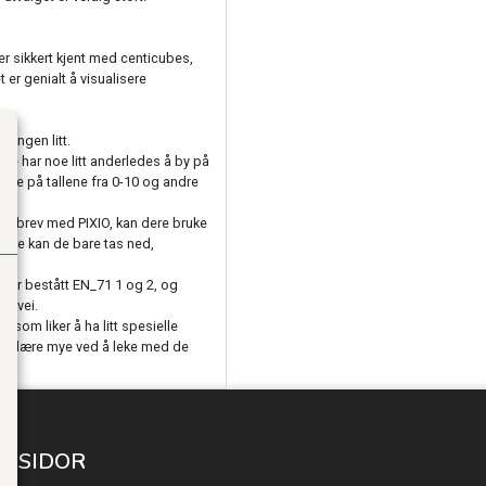
u er sikkert kjent med centicubes,
er genialt å visualisere
ningen litt.
de har noe litt anderledes å by på
ve på tallene fra 0-10 og andre
et brev med PIXIO, kan dere bruke
dere kan de bare tas ned,
 har bestått EN_71 1 og 2, og
å vei.
n som liker å ha litt spesielle
øy og lære mye ved å leke med de
A SIDOR