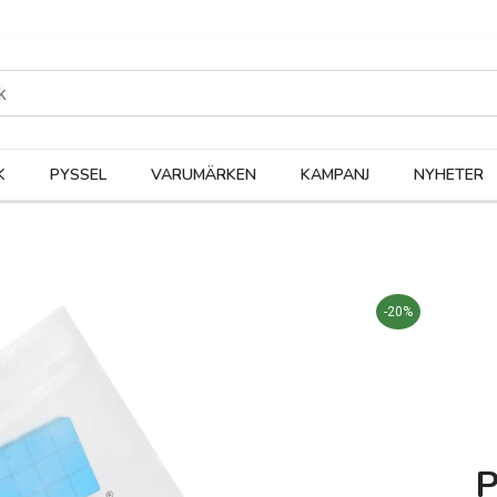
rodukter
Kateg
K
PYSSEL
VARUMÄRKEN
KAMPANJ
NYHETER
-20%
P