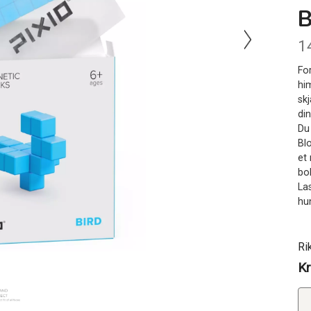
1
Fo
hi
sk
di
Du 
Blo
et 
bok
La
hu
Ri
Kr