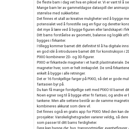
De fleste barn i dag vet hva en piksel er. Vi er vant til å
Mange barn ler av gammeldagse dataspill der animasjo
størrelse med sukkerbiter.
Det finnes et utall av kreative muligheter ved å bygge med p
potensialet ved å forestille seg en figur og deretter kons
det mye å lære ved å bygge figuren eller landskapet i firk
Ditt barns forståelse av geometri, balanse og logikk utf
bygges i firkanter.
I tillegg kommer barnet ditt definitivt til å ha digitale in
en god idé å introdusere barnet ditt for konstruksjon i 
PIXIO kombinerer 2D- og 3D-figurer.
PIXIO er firkantede magneter i et hardt plastmateriale. D
magneter hver, som er helt innkapslet. De små firkantene 
enkelt å bygge i alle retninger.
Det er 16 forskjellige farger på PIXIO, så det er gode mu
fantasien byr på.
Du kan få mange forskjellige sett med PIXIO til barnet ditt.
Noen egner seg til å bygge etter fri fantasi, og andre e
tankene. Men alle settene består av de samme magnetisk
kombineres akkurat som dere vil.
Det finnes også en gratis app for PIXIO. Med den kan de
prosjekter. Vanskelighetsgraden varierer veldig, så dere
som passer til ditt barns ferdigheter.
Dere kan bygge dyr, hus, transportmidler, eventyrfigurer - 